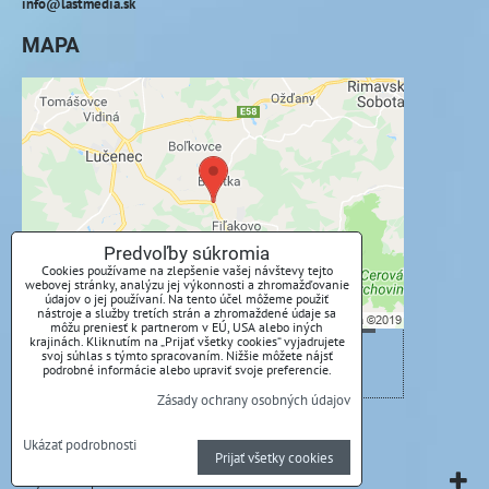
info@lastmedia.sk
MAPA
Externý obsah je blokovaný Voľbami
súkromia
Prajete si načítať externý obsah?
Povoliť tentokrát
Predvoľby súkromia
Cookies používame na zlepšenie vašej návštevy tejto
webovej stránky, analýzu jej výkonnosti a zhromažďovanie
Povoliť a zapamätať - súhlas s druhom cookie:
údajov o jej používaní. Na tento účel môžeme použiť
Funkčné
nástroje a služby tretích strán a zhromaždené údaje sa
môžu preniesť k partnerom v EÚ, USA alebo iných
krajinách. Kliknutím na „Prijať všetky cookies“ vyjadrujete
svoj súhlas s týmto spracovaním. Nižšie môžete nájsť
Otvoriť obsah v novom okne
podrobné informácie alebo upraviť svoje preferencie.
Zásady ochrany osobných údajov
Predvoľby súkromia
Zásady ochrany osobných údajov
Ukázať podrobnosti
Prijať všetky cookies
Vytvorené pomocou:
BiznisWeb.sk