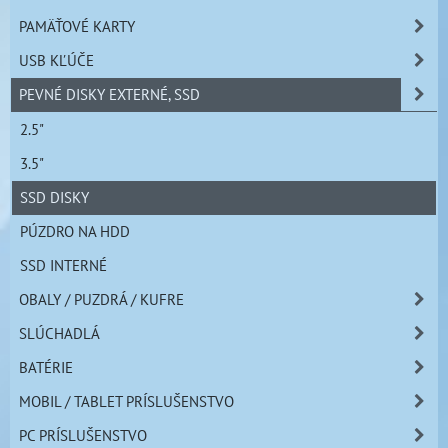
PAMÄŤOVÉ KARTY
USB KĽÚČE
PEVNÉ DISKY EXTERNÉ, SSD
2.5"
3.5"
SSD DISKY
PÚZDRO NA HDD
SSD INTERNÉ
OBALY / PUZDRÁ / KUFRE
SLÚCHADLÁ
BATÉRIE
MOBIL / TABLET PRÍSLUŠENSTVO
PC PRÍSLUŠENSTVO