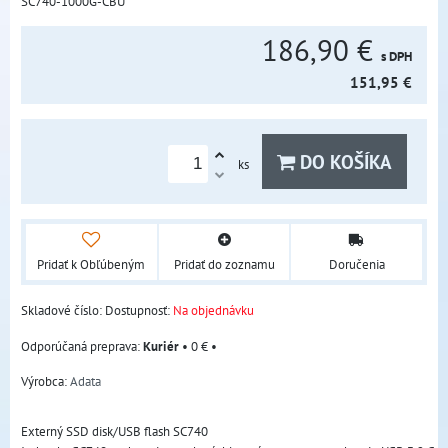
SC740-1000G-CBU
186,90 €
s DPH
151,95 €
DO KOŠÍKA
ks
Pridať k Obľúbeným
Pridať do zoznamu
Doručenia
Skladové číslo:
Dostupnosť:
Na objednávku
Kuriér
•
0 €
•
Výrobca:
Adata
Externý SSD disk/USB flash SC740