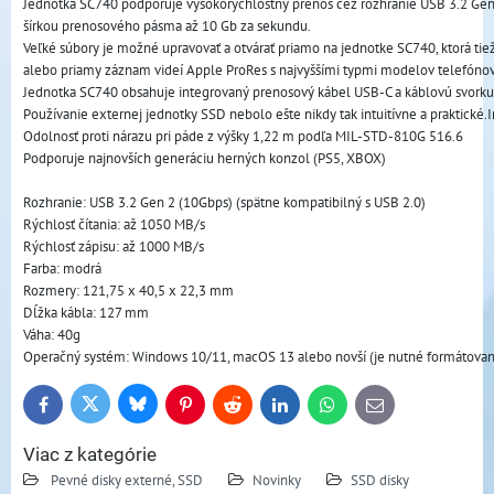
Jednotka SC740 podporuje vysokorýchlostný prenos cez rozhranie USB 3.2 Gen2
šírkou prenosového pásma až 10 Gb za sekundu. 
Veľké súbory je možné upravovať a otvárať priamo na jednotke SC740, ktorá ti
alebo priamy záznam videí Apple ProRes s najvyššími typmi modelov telefónov 
Jednotka SC740 obsahuje integrovaný prenosový kábel USB-C a káblovú svorku 
Používanie externej jednotky SSD nebolo ešte nikdy tak intuitívne a praktick
Odolnosť proti nárazu pri páde z výšky 1,22 m podľa MIL-STD-810G 516.6
Podporuje najnovších generáciu herných konzol (PS5, XBOX)
Rozhranie: USB 3.2 Gen 2 (10Gbps) (spätne kompatibilný s USB 2.0)
Rýchlosť čítania: až 1050 MB/s
Rýchlosť zápisu: až 1000 MB/s
Farba: modrá
Rozmery: 121,75 x 40,5 x 22,3 mm
Dĺžka kábla: 127 mm
Váha: 40g
Operačný systém: Windows 10/11, macOS 13 alebo novší (je nutné formátovanie
Bluesky
Twitter
Facebook
Pinterest
Reddit
LinkedIn
WhatsApp
E-
mail
Viac z kategórie
Pevné disky externé, SSD
Novinky
SSD disky