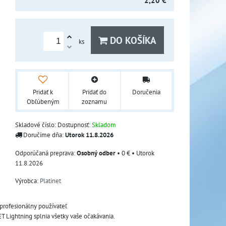
2,20 €
DO KOŠÍKA
ks
Pridať k
Pridať do
Doručenia
Obľúbeným
zoznamu
Skladové číslo:
Dostupnosť:
Skladom
Doručíme dňa:
Utorok
11.8.2026
Osobný odber
•
0 €
•
Utorok
11.8.2026
Výrobca:
Platinet
 profesionálny používateľ
T Lightning splnia všetky vaše očakávania.