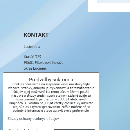
KONTAKT
Lastmedia
Kurtáň 325
98601 Fiľakovské Kováče
okres Lučenec
Telefón:
Predvoľby súkromia
+421 917 085 369
Cookies používame na zlepšenie vašej návštevy tejto
webovej stránky, analýzu jej výkonnosti a zhromažďovanie
údajov o jej používaní. Na tento účel môžeme použiť
E-mail:
nástroje a služby tretích strán a zhromaždené údaje sa
môžu preniesť k partnerom v EÚ, USA alebo iných
info@lastmedia.sk
krajinách. Kliknutím na „Prijať všetky cookies“ vyjadrujete
svoj súhlas s týmto spracovaním. Nižšie môžete nájsť
podrobné informácie alebo upraviť svoje preferencie.
Zásady ochrany osobných údajov