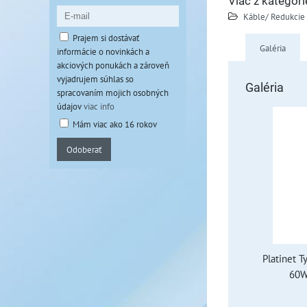
Viac z kategóri
Káble/ Redukcie
Prajem si dostávať
Galéria
informácie o novinkách a
akciových ponukách a zároveň
vyjadrujem súhlas so
Galéria
spracovaním mojich osobných
údajov
viac info
Mám viac ako 16 rokov
Odoberať
Platinet 
60W