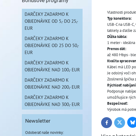
Bonusové programy
Vlastnosti produk
DARČEKY ZADARMO K
Typ konektora:
OBJEDNÁVKE OD 5,- DO 25,-
USB-C na USB-C, 
EUR
tablety a ďalšie 
Dĺžka kábla:
DARČEKY ZADARMO K
1 meter - ideálna 
OBJEDNÁVKE OD 25 DO 50,-
Prenos dát:
EUR
až 480 Mbps - ble
Kvalita spracovan
DARČEKY ZADARMO K
Kábel má LED pods
OBJEDNÁVKE NAD 100,- EUR
Je odolný voči oh
Zosilnená špička
DARČEKY ZADARMO K
Rýchlosť nabíjani
OBJEDNÁVKE NAD 200,- EUR
Podporuje nabíjac
DARČEKY ZADARMO K
umožňujúce rýchle
Bezpečnosť:
OBJEDNÁVKE NAD 300,- EUR
Výrobok má potre
Newsletter
Bl
Twitter
Facebook
Odoberať naše novinky: