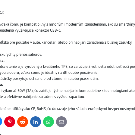
tu:
vďaka čomu je kompatibilný s mnohými modernými zariadeniami, ako sú smartfóny,
zariadenia využívajúce konektor USB-C.
dĺžka pre použitie v aute, kancelárii alebo pri nabíjaní zariadenia z blízkej zásuvky.
skurýchly prenos súborov.
ia:
vietenie a je vyrobený z kvalitného TPE, čo zaručuje životnosť a odolnosť voči po
ybu a oderu, vďaka čomu je ideálny na dlhodobé používanie. 
 zástrčky poskytuje ochranu pred zlomením alebo prasknutím.
a:
í výkon až 60W (3A), čo zaisťuje rýchle nabíjanie kompatibilné s technológiami ako
 a efektívne nabíjanie zariadení s vyššou kapacitou.
bné certifikáty ako CE, RoHS, čo dokazuje jeho súlad s európskymi bezpečnostným
uesky
Pinterest
Reddit
LinkedIn
WhatsApp
E-
mail