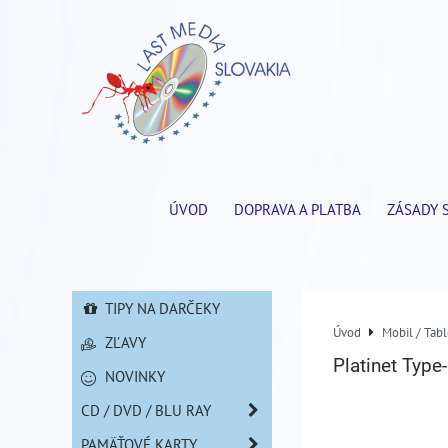
ÚVOD
DOPRAVA A PLATBA
ZÁSADY 
TIPY NA DARČEKY
Úvod
Mobil / Tabl
ZĽAVY
Platinet Typ
NOVINKY
CD / DVD / BLU RAY
PAMÄŤOVÉ KARTY