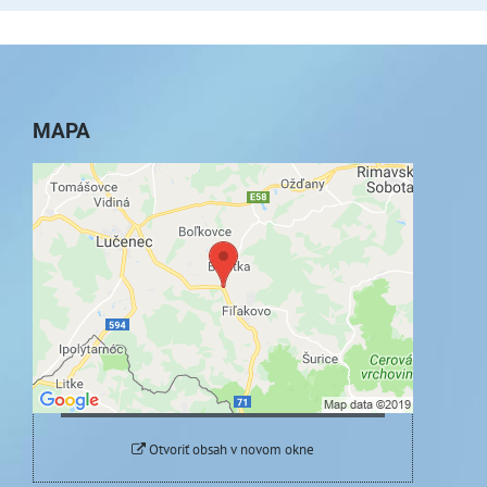
MAPA
Externý obsah je blokovaný Voľbami
súkromia
Prajete si načítať externý obsah?
Povoliť tentokrát
Povoliť a zapamätať - súhlas s druhom cookie:
Funkčné
Otvoriť obsah v novom okne