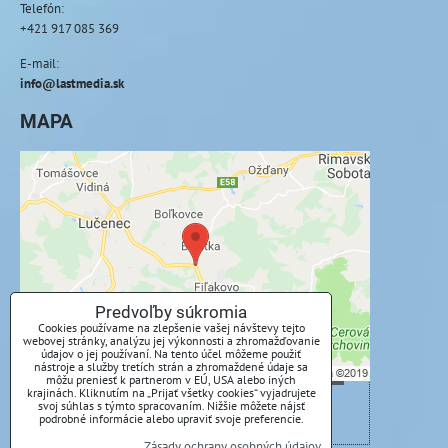
Telefón:
+421 917 085 369
E-mail:
info@lastmedia.sk
MAPA
Externý obsah je blokovaný Voľbami
súkromia
Prajete si načítať externý obsah?
Povoliť tentokrát
Predvoľby súkromia
Cookies používame na zlepšenie vašej návštevy tejto
webovej stránky, analýzu jej výkonnosti a zhromažďovanie
Povoliť a zapamätať - súhlas s druhom cookie:
údajov o jej používaní. Na tento účel môžeme použiť
nástroje a služby tretích strán a zhromaždené údaje sa
Funkčné
môžu preniesť k partnerom v EÚ, USA alebo iných
krajinách. Kliknutím na „Prijať všetky cookies“ vyjadrujete
svoj súhlas s týmto spracovaním. Nižšie môžete nájsť
Otvoriť obsah v novom okne
podrobné informácie alebo upraviť svoje preferencie.
Zásady ochrany osobných údajov