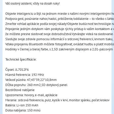
Váš osobný asistent, vždy na dosah ruky!
Objavte inteligenciu a štýl na jednom mieste s našimi novými inteligentnými 
Podpora gest, posúvanie nahor/nadol, priblíženie/oddialenie – to všetko s ľahk
Zmeňte vzhľad aplikácie podľa svojej nálady!Objavte budúcnosť technológie n
Pripojenie jedným dotykom vám poskytuje rýchly prístup k vašim kontaktom a
že môžete presne sledovať svoje dobrodružstvá.Vytvárajte videá na sledovanie ak
Sledujte svoje zdravie pomocou informácií o srdcovej frekvencii, krvnom tlaku, ky
Vďaka pripojeniu Bluetooth môžete fotografovať, ovládať hudbu a platiť mobilo
Hodinky v čiernej a bielej farbe, s 2,5D zakriveným displejom a 2,01-palcovým 
Technické špecifikácie:
Čipset: JL7012F6
Hlavná frekvencia: 192 MHz
Veľkosť púzdra: 47,43*39,22*10,8mm
Dĺžka popruhu: 260 mm2,5D dotykový panel
Bezdrôtové nabíjanie
Upozornenia: hovory, e-mail, aplikácie
Meranie: srdcová frekvencia, pulz, kyslík v krvi, monitor spánku, počet krokov
Batéria: Li-ion 250 mAh
Doba nabíjania: 150 minú