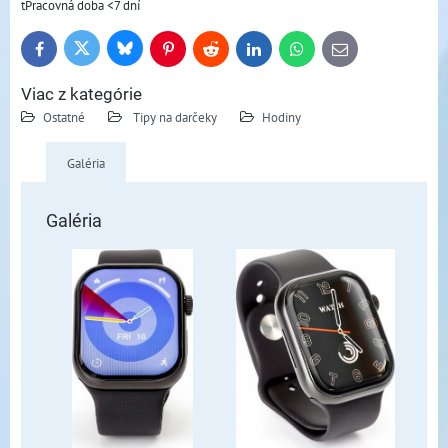
tPracovná doba <7 dní
Bluesky
Twitter
Facebook
Pinterest
Reddit
LinkedIn
WhatsApp
E-
mail
Viac z kategórie
Ostatné
Tipy na darčeky
Hodiny
Galéria
Galéria