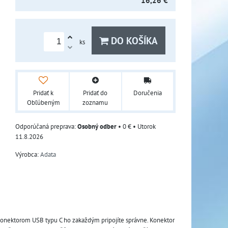
16,26 €
DO KOŠÍKA
ks
Pridať k
Pridať do
Doručenia
Obľúbeným
zoznamu
Osobný odber
•
0 €
•
Utorok
11.8.2026
Výrobca:
Adata
s konektorom USB typu C ho zakaždým pripojíte správne. Konektor