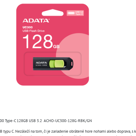
300 Type-C 128GB USB 3.2 ACHO-UC300-128G-RBK/GN
USB typu C. Nezáleží na tom, či je zariadenie obrátené hore nohami alebo doprava, 