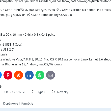
 kompatibilný s celým radom zariadení, od počítačov, notebookov, chytrých telefón
3.2 Gen 1 prenáša UC300 dáta rýchlosťou až 5 Gb/s a zaisťuje tak pohodlie a efek
ia plug n play. Je tiež spätne kompatibilný s USB 2.0.
63 x 20 x 10 mm / 2,46 x 0,8 x 0,41 palca
z
en1 (USB 5 Gbps)
 s USB 2.0)
tania
Windows Vista, 7, 8, 8.1, 10, 11, Mac OS X 10.6 alebo novší, Linux kernel 2.6 alebo
nia iPhone série 15, Android, macOS, Windows
uesky
Pinterest
Reddit
LinkedIn
WhatsApp
E-
mail
e
USB 3.2 / 3.1/ 3.0
Type C
Novinky
Doplnkové informácie