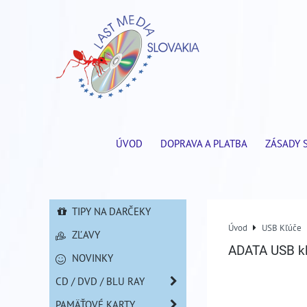
ÚVOD
DOPRAVA A PLATBA
ZÁSADY 
TIPY NA DARČEKY
Úvod
USB Kľúče
ZĽAVY
ADATA USB kľ
NOVINKY
CD / DVD / BLU RAY
PAMÄŤOVÉ KARTY