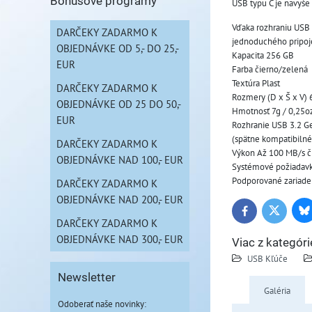
Bonusové programy
USB typu C je navyše
Vďaka rozhraniu USB 
DARČEKY ZADARMO K
jednoduchého pripojen
OBJEDNÁVKE OD 5,- DO 25,-
Kapacita 256 GB
EUR
Farba čierno/zelená
Textúra Plast
DARČEKY ZADARMO K
Rozmery (D x Š x V) 
OBJEDNÁVKE OD 25 DO 50,-
Hmotnosť 7g / 0,25o
EUR
Rozhranie USB 3.2 G
(spätne kompatibilné
DARČEKY ZADARMO K
Výkon Až 100 MB/s čí
OBJEDNÁVKE NAD 100,- EUR
Systémové požiadavky 
Podporované zariade
DARČEKY ZADARMO K
OBJEDNÁVKE NAD 200,- EUR
Bl
Twitter
Facebook
DARČEKY ZADARMO K
OBJEDNÁVKE NAD 300,- EUR
Viac z kategóri
USB Kľúče
Newsletter
Galéria
Odoberať naše novinky: