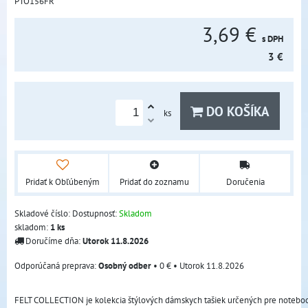
PTO156FR
3,69 €
s DPH
3 €
DO KOŠÍKA
ks
Pridať k Obľúbeným
Pridať do zoznamu
Doručenia
Skladové číslo:
Dostupnosť:
Skladom
skladom:
1
ks
Doručíme dňa:
Utorok
11.8.2026
Osobný odber
•
0 €
•
Utorok
11.8.2026
FELT COLLECTION je kolekcia štýlových dámskych tašiek určených pre notebook