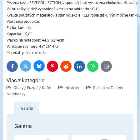
Plstená taška FELT COLLECTION, v spodnej časti vystužená ekokožou.Hlavná prie
Vnútri tašky je tiež vyhradené vrecko na tablet do 10,1". 
Kvalita použitých materiálov a strih kolekcie FELT robia tašku výnimočne ľahko
Vlastnosti produktu:
Farba: farebná
Kapacita: 15,6"
Vrecko na notebook: 44,5*32*4cm
Vonkajšie rozmery: 45* 25* 4 cm
Materiál: plsť a ekokoža
Bluesky
Twitter
Facebook
Pinterest
Reddit
LinkedIn
WhatsApp
E-
mail
Viac z kategórie
Obaly / Puzdrá / Kufre
Novinky
Puzdrá na Tablety
Notebooky
Galéria
Galéria