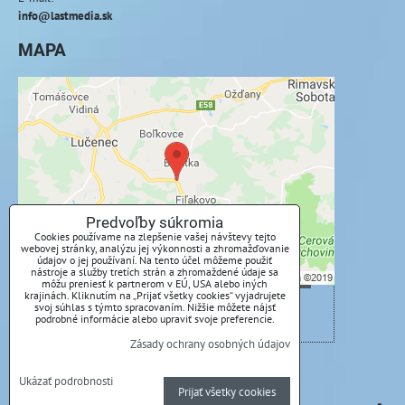
info@lastmedia.sk
MAPA
Externý obsah je blokovaný Voľbami
súkromia
Prajete si načítať externý obsah?
Povoliť tentokrát
Predvoľby súkromia
Cookies používame na zlepšenie vašej návštevy tejto
webovej stránky, analýzu jej výkonnosti a zhromažďovanie
Povoliť a zapamätať - súhlas s druhom cookie:
údajov o jej používaní. Na tento účel môžeme použiť
Funkčné
nástroje a služby tretích strán a zhromaždené údaje sa
môžu preniesť k partnerom v EÚ, USA alebo iných
krajinách. Kliknutím na „Prijať všetky cookies“ vyjadrujete
svoj súhlas s týmto spracovaním. Nižšie môžete nájsť
Otvoriť obsah v novom okne
podrobné informácie alebo upraviť svoje preferencie.
Zásady ochrany osobných údajov
Predvoľby súkromia
Zásady ochrany osobných údajov
Ukázať podrobnosti
Prijať všetky cookies