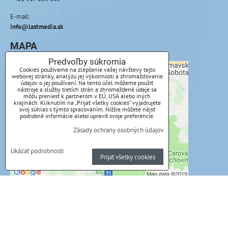
E-mail:
info@lastmedia.sk
MAPA
Predvoľby súkromia
Cookies používame na zlepšenie vašej návštevy tejto
webovej stránky, analýzu jej výkonnosti a zhromažďovanie
údajov o jej používaní. Na tento účel môžeme použiť
Externý obsah je blokovaný Voľbami
nástroje a služby tretích strán a zhromaždené údaje sa
môžu preniesť k partnerom v EÚ, USA alebo iných
súkromia
krajinách. Kliknutím na „Prijať všetky cookies“ vyjadrujete
svoj súhlas s týmto spracovaním. Nižšie môžete nájsť
podrobné informácie alebo upraviť svoje preferencie.
Prajete si načítať externý obsah?
Zásady ochrany osobných údajov
Povoliť tentokrát
Ukázať podrobnosti
Prijať všetky cookies
Povoliť a zapamätať - súhlas s druhom cookie:
Funkčné
Otvoriť obsah v novom okne
Predvoľby súkromia
Zásady ochrany osobných údajov