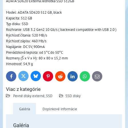
ADATA SD620 Externá Jednotka SSD 512GB  
Model: ADATA SD620 512 GB, black
Kapacita: 512 GB
Typ disku: SSD
Rozhranie: USB 3.2 Gen2 10 Gb/s ( backward compatible with USB 2.0 )
Rýchlosť čítania: 520 MB/s
Rýchlosť zápisu: 460 Mb/s
Napájanie: DC 5V, 900mA
Prevádzková teplota: od 5°C do 50°C
Rozmery (Š x V x H): 80 x 80 x 15,2 mm
Hmotnosť: 54,9 g
Bluesky
Twitter
Facebook
Pinterest
Reddit
LinkedIn
WhatsApp
E-
mail
Viac z kategórie
Pevné disky externé, SSD
SSD disky
Galéria
Doplnkové informácie
Galéria