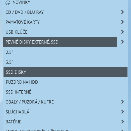
NOVINKY
CD / DVD / BLU RAY
PAMÄŤOVÉ KARTY
USB KĽÚČE
PEVNÉ DISKY EXTERNÉ, SSD
2.5"
3.5"
SSD DISKY
PÚZDRO NA HDD
SSD INTERNÉ
OBALY / PUZDRÁ / KUFRE
SLÚCHADLÁ
BATÉRIE