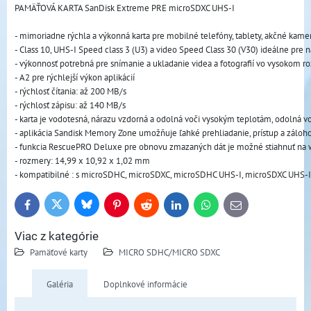
PAMÄŤOVÁ KARTA SanDisk Extreme PRE microSDXC UHS-I
- mimoriadne rýchla a výkonná karta pre mobilné telefóny, tablety, akčné kame
- Class 10, UHS-I Speed class 3 (U3) a video Speed Class 30 (V30) ideálne pre
- výkonnosť potrebná pre snímanie a ukladanie videa a fotografií vo vysokom ro
- A2 pre rýchlejší výkon aplikácií
- rýchlosť čítania: až 200 MB/s
- rýchlosť zápisu: až 140 MB/s
- karta je vodotesná, nárazu vzdorná a odolná voči vysokým teplotám, odolná v
- aplikácia Sandisk Memory Zone umožňuje ľahké prehliadanie, prístup a záloh
- funkcia RescuePRO Deluxe pre obnovu zmazaných dát je možné stiahnuť na
- rozmery: 14,99 x 10,92 x 1,02 mm
- kompatibilné : s microSDHC, microSDXC, microSDHC UHS-I, microSDXC UHS-
Bluesky
Twitter
Facebook
Pinterest
Reddit
LinkedIn
WhatsApp
E-
mail
Viac z kategórie
Pamäťové karty
MICRO SDHC/MICRO SDXC
Galéria
Doplnkové informácie