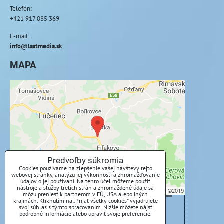
Telefón:
+421 917 085 369
E-mail:
info@lastmedia.sk
MAPA
Externý obsah je blokovaný Voľbami
súkromia
Prajete si načítať externý obsah?
Povoliť tentokrát
Predvoľby súkromia
Cookies používame na zlepšenie vašej návštevy tejto
webovej stránky, analýzu jej výkonnosti a zhromažďovanie
Povoliť a zapamätať - súhlas s druhom cookie:
údajov o jej používaní. Na tento účel môžeme použiť
Funkčné
nástroje a služby tretích strán a zhromaždené údaje sa
môžu preniesť k partnerom v EÚ, USA alebo iných
krajinách. Kliknutím na „Prijať všetky cookies“ vyjadrujete
svoj súhlas s týmto spracovaním. Nižšie môžete nájsť
Otvoriť obsah v novom okne
podrobné informácie alebo upraviť svoje preferencie.