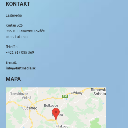
KONTAKT
Lastmedia
Kurtáň 325
98601 Fiľakovské Kováče
okres Lučenec
Telefón:
+421 917 085 369
E-mail:
info@lastmedia.sk
MAPA
Externý obsah je blokovaný Voľbami
súkromia
Prajete si načítať externý obsah?