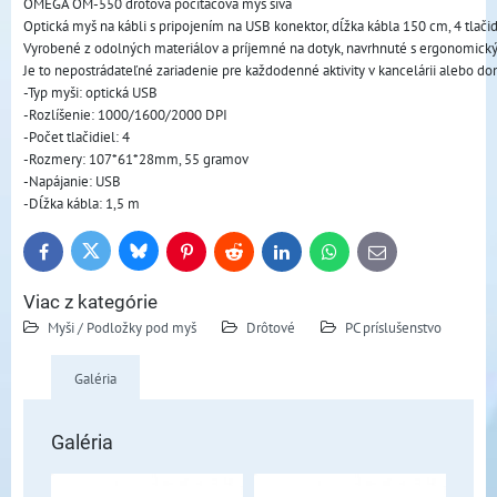
OMEGA OM-550 drôtová počítačová myš sivá
Optická myš na kábli s pripojením na USB konektor, dĺžka kábla 150 cm, 4 tlač
Vyrobené z odolných materiálov a príjemné na dotyk, navrhnuté s ergonomický
Je to nepostrádateľné zariadenie pre každodenné aktivity v kancelárii alebo do
-Typ myši: optická USB
-Rozlíšenie: 1000/1600/2000 DPI
-Počet tlačidiel: 4
-Rozmery: 107*61*28mm, 55 gramov
-Napájanie: USB
-Dĺžka kábla: 1,5 m
Bluesky
Twitter
Facebook
Pinterest
Reddit
LinkedIn
WhatsApp
E-
mail
Viac z kategórie
Myši / Podložky pod myš
Drôtové
PC príslušenstvo
Galéria
Galéria