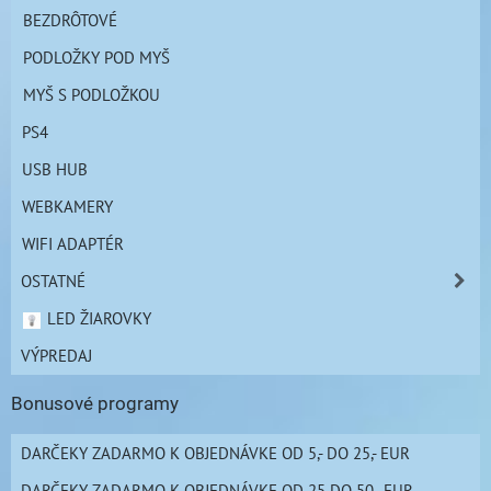
BEZDRÔTOVÉ
PODLOŽKY POD MYŠ
MYŠ S PODLOŽKOU
PS4
USB HUB
WEBKAMERY
WIFI ADAPTÉR
OSTATNÉ
LED ŽIAROVKY
VÝPREDAJ
Bonusové programy
DARČEKY ZADARMO K OBJEDNÁVKE OD 5,- DO 25,- EUR
DARČEKY ZADARMO K OBJEDNÁVKE OD 25 DO 50,- EUR