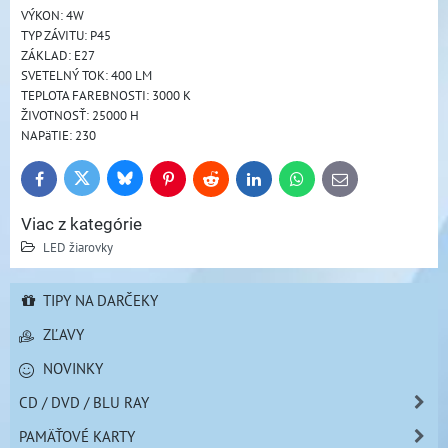
VÝKON: 4W
TYP ZÁVITU: P45
ZÁKLAD: E27 
SVETELNÝ TOK: 400 LM 
TEPLOTA FAREBNOSTI: 3000 K
ŽIVOTNOSŤ: 25000 H
NAPäTIE: 230
Bluesky
Twitter
Facebook
Pinterest
Reddit
LinkedIn
WhatsApp
E-
mail
Viac z kategórie
LED žiarovky
TIPY NA DARČEKY
ZĽAVY
NOVINKY
CD / DVD / BLU RAY
PAMÄŤOVÉ KARTY