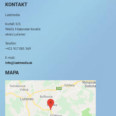
KONTAKT
Lastmedia
Kurtáň 325
98601 Fiľakovské Kováče
okres Lučenec
Telefón:
+421 917 085 369
E-mail:
info@lastmedia.sk
MAPA
Externý obsah je blokovaný Voľbami
súkromia
Prajete si načítať externý obsah?