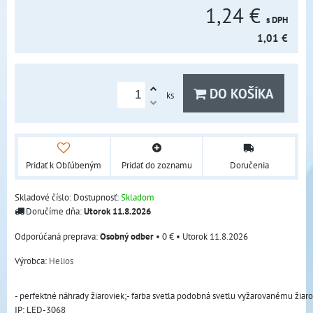
1,24 €
s DPH
1,01 €
DO KOŠÍKA
ks
Pridať k Obľúbeným
Pridať do zoznamu
Doručenia
Skladové číslo:
Dostupnosť:
Skladom
Doručíme dňa:
Utorok
11.8.2026
Osobný odber
•
0 €
•
Utorok
11.8.2026
Výrobca:
Helios
- perfektné náhrady žiaroviek;- farba svetla podobná svetlu vyžarovanému žia
IP: LED-3068