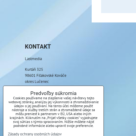
KONTAKT
Lastmedia
Kurtáň 325
98601 Fiľakovské Kováče
okres Lučenec
Telefón:
Predvoľby súkromia
+421 917 085 369
Cookies používame na zlepšenie vašej návštevy tejto
webovej stránky, analýzu jej výkonnosti a zhromažďovanie
údajov o jej používaní. Na tento účel môžeme použiť
E-mail:
nástroje a služby tretích strán a zhromaždené údaje sa
môžu preniesť k partnerom v EÚ, USA alebo iných
info@lastmedia.sk
krajinách. Kliknutím na „Prijať všetky cookies“ vyjadrujete
svoj súhlas s týmto spracovaním. Nižšie môžete nájsť
podrobné informácie alebo upraviť svoje preferencie.
Zásady ochrany osobných údajov