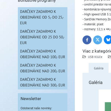
Bonusové programy
- uvoľní priestor na
- kombinácia výsuvný
DARČEKY ZADARMO K
- High speed USB 3.1
OBJEDNÁVKE OD 5,- DO 25,-
- SanDisk Memory Zon
EUR
- materiál: plast
- rozmery: 12,1 x 44
DARČEKY ZADARMO K
OBJEDNÁVKE OD 25 DO 50,-
Bl
Twitter
Facebook
EUR
DARČEKY ZADARMO K
Viac z kategóri
OBJEDNÁVKE NAD 100,- EUR
USB Kľúče
DARČEKY ZADARMO K
Galéria
OBJEDNÁVKE NAD 200,- EUR
DARČEKY ZADARMO K
Galéria
OBJEDNÁVKE NAD 300,- EUR
Newsletter
Odoberať naše novinky: