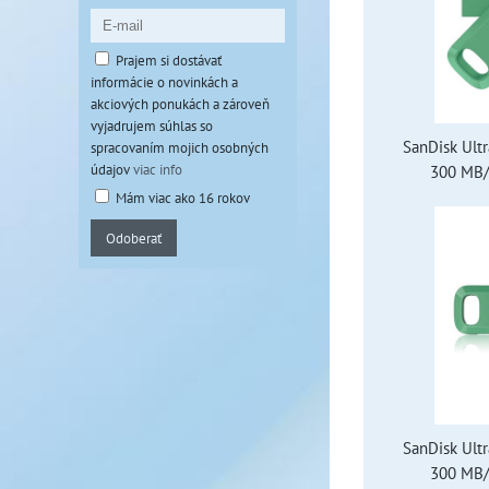
Prajem si dostávať
informácie o novinkách a
akciových ponukách a zároveň
vyjadrujem súhlas so
SanDisk Ult
spracovaním mojich osobných
údajov
viac info
300 MB/s
Mám viac ako 16 rokov
Odoberať
SanDisk Ult
300 MB/s