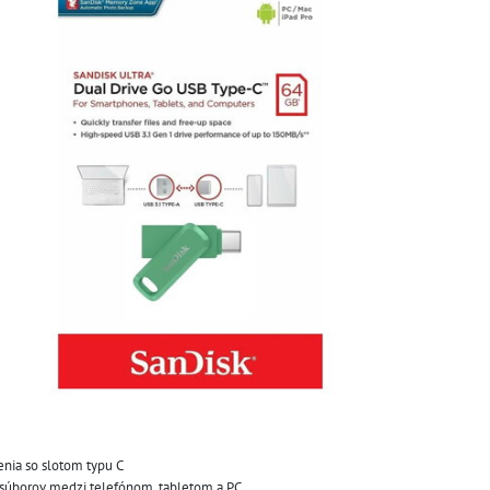
enia so slotom typu C
 súborov medzi telefónom, tabletom a PC