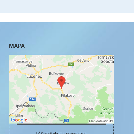
MAPA
Externý obsah je blokovaný Voľbami
súkromia
Prajete si načítať externý obsah?
Povoliť tentokrát
Povoliť a zapamätať - súhlas s druhom cookie:
Funkčné
Otvoriť obsah v novom okne