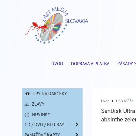
ÚVOD
DOPRAVA A PLATBA
ZÁSADY 
TIPY NA DARČEKY
Úvod
USB Kľúče
ZĽAVY
SanDisk Ultr
NOVINKY
absinthe zele
CD / DVD / BLU RAY
PAMÄŤOVÉ KARTY