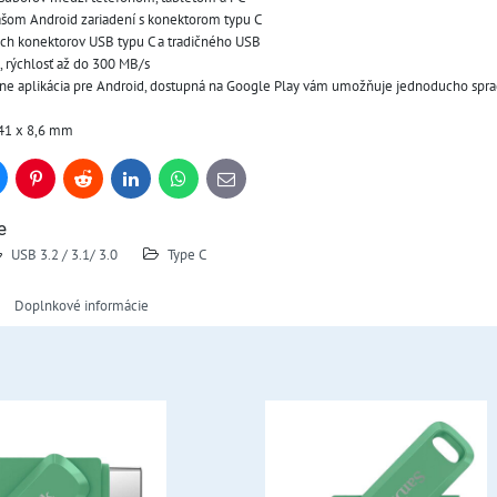
 vašom Android zariadení s konektorom typu C
ch konektorov USB typu C a tradičného USB
, rýchlosť až do 300 MB/s
e aplikácia pre Android, dostupná na Google Play vám umožňuje jednoducho spraco
,41 x 8,6 mm
uesky
Pinterest
Reddit
LinkedIn
WhatsApp
E-
mail
e
USB 3.2 / 3.1/ 3.0
Type C
Doplnkové informácie