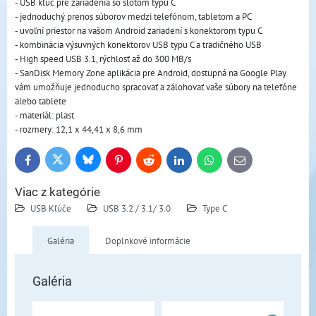
- USB kľúč pre zariadenia so slotom typu C
- jednoduchý prenos súborov medzi telefónom, tabletom a PC
- uvoľní priestor na vašom Android zariadení s konektorom typu C
- kombinácia výsuvných konektorov USB typu C a tradičného USB
- High speed USB 3.1, rýchlosť až do 300 MB/s
- SanDisk Memory Zone aplikácia pre Android, dostupná na Google Play
vám umožňuje jednoducho spracovať a zálohovať vaše súbory na telefóne
alebo tablete
- materiál: plast
- rozmery: 12,1 x 44,41 x 8,6 mm
Bluesky
Twitter
Facebook
Pinterest
Reddit
LinkedIn
WhatsApp
E-
mail
Viac z kategórie
USB Kľúče
USB 3.2 / 3.1/ 3.0
Type C
Galéria
Doplnkové informácie
Galéria