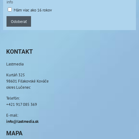
info
Mám viac ako 16 rokov
Odoberať
KONTAKT
Lastmedia
Kurtáň 325
98601 Fiľakovské Kováče
okres Lučenec
Telefón:
+421 917 085 369
E-mail:
info@lastmedia.sk
MAPA