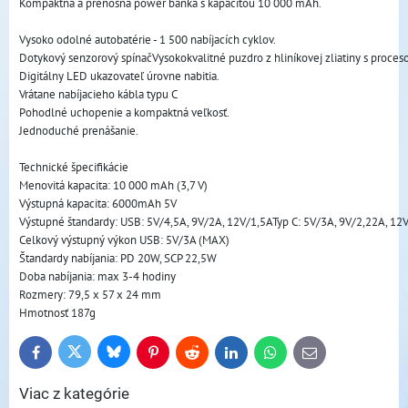
Kompaktná a prenosná power banka s kapacitou 10 000 mAh.
Vysoko odolné autobatérie - 1 500 nabíjacích cyklov.
Dotykový senzorový spínačVysokokvalitné puzdro z hliníkovej zliatiny s proc
Digitálny LED ukazovateľ úrovne nabitia.
Vrátane nabíjacieho kábla typu C
Pohodlné uchopenie a kompaktná veľkosť. 
Jednoduché prenášanie.
Technické špecifikácie
Menovitá kapacita: 10 000 mAh (3,7 V)
Výstupná kapacita: 6000mAh 5V
Výstupné štandardy: USB: 5V/4,5A, 9V/2A, 12V/1,5ATyp C: 5V/3A, 9V/2,22A, 12
Celkový výstupný výkon USB: 5V/3A (MAX)
Štandardy nabíjania: PD 20W, SCP 22,5W
Doba nabíjania: max 3-4 hodiny
Rozmery: 79,5 x 57 x 24 mm
Hmotnosť 187g
Bluesky
Twitter
Facebook
Pinterest
Reddit
LinkedIn
WhatsApp
E-
mail
Viac z kategórie