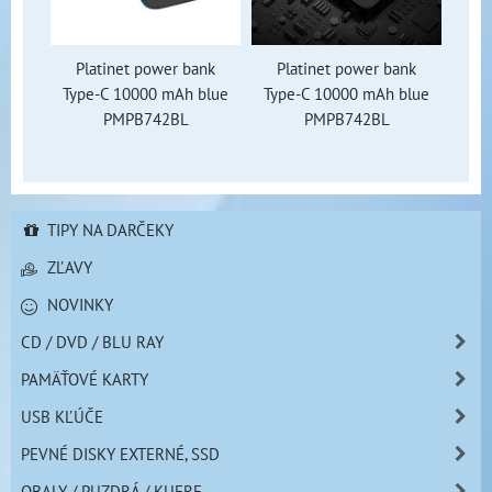
Platinet power bank
Platinet power bank
Type-C 10000 mAh blue
Type-C 10000 mAh blue
PMPB742BL
PMPB742BL
TIPY NA DARČEKY
ZĽAVY
NOVINKY
CD / DVD / BLU RAY
PAMÄŤOVÉ KARTY
USB KĽÚČE
PEVNÉ DISKY EXTERNÉ, SSD
OBALY / PUZDRÁ / KUFRE