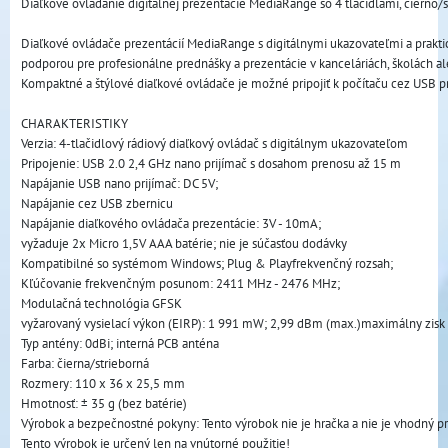
Diaľkové ovládanie digitálnej prezentácie MediaRange so 4 tlačidlami, čierno/
Diaľkové ovládače prezentácií MediaRange s digitálnymi ukazovateľmi a prakti
podporou pre profesionálne prednášky a prezentácie v kanceláriách, školách a
Kompaktné a štýlové diaľkové ovládače je možné pripojiť k počítaču cez USB 
CHARAKTERISTIKY
Verzia: 4-tlačidlový rádiový diaľkový ovládač s digitálnym ukazovateľom
Pripojenie: USB 2.0 2,4 GHz nano prijímač s dosahom prenosu až 15 m
Napájanie USB nano prijímač: DC 5V; 
Napájanie cez USB zbernicu
Napájanie diaľkového ovládača prezentácie: 3V - 10mA; 
vyžaduje 2x Micro 1,5V AAA batérie; nie je súčasťou dodávky
Kompatibilné so systémom Windows; Plug & Playfrekvenčný rozsah; 
Kľúčovanie frekvenčným posunom: 2411 MHz - 2476 MHz; 
Modulačná technológia GFSK
vyžarovaný vysielací výkon (EIRP): 1 991 mW; 2,99 dBm (max.)maximálny zisk 
Typ antény: 0dBi; interná PCB anténa
Farba: čierna/strieborná
Rozmery: 110 x 36 x 25,5 mm
Hmotnosť: ± 35 g (bez batérie)
Výrobok a bezpečnostné pokyny: Tento výrobok nie je hračka a nie je vhodný pre
Tento výrobok je určený len na vnútorné použitie!