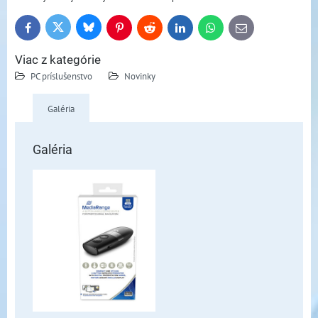
Bluesky
Twitter
Facebook
Pinterest
Reddit
LinkedIn
WhatsApp
E-
mail
Viac z kategórie
PC príslušenstvo
Novinky
Galéria
Galéria