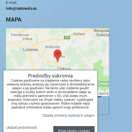
E-mail:
info@lastmedia.sk
MAPA
Externý obsah je blokovaný Voľbami
súkromia
Prajete si načítať externý obsah?
Povoliť tentokrát
Predvoľby súkromia
Cookies používame na zlepšenie vašej návštevy tejto
webovej stránky, analýzu jej výkonnosti a zhromažďovanie
Povoliť a zapamätať - súhlas s druhom cookie:
údajov o jej používaní. Na tento účel môžeme použiť
Funkčné
nástroje a služby tretích strán a zhromaždené údaje sa
môžu preniesť k partnerom v EÚ, USA alebo iných
krajinách. Kliknutím na „Prijať všetky cookies“ vyjadrujete
svoj súhlas s týmto spracovaním. Nižšie môžete nájsť
Otvoriť obsah v novom okne
podrobné informácie alebo upraviť svoje preferencie.
Zásady ochrany osobných údajov
Predvoľby súkromia
Zásady ochrany osobných údajov
Ukázať podrobnosti
Prijať všetky cookies