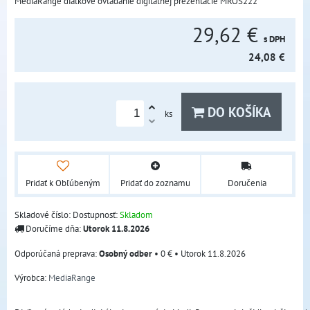
MediaRange diaľkové ovládanie digitálnej prezentácie MROS222
29,62 €
s DPH
24,08 €
DO KOŠÍKA
ks
Pridať k Obľúbeným
Pridať do zoznamu
Doručenia
Skladové číslo:
Dostupnosť:
Skladom
Doručíme dňa:
Utorok
11.8.2026
Osobný odber
•
0 €
•
Utorok
11.8.2026
Výrobca:
MediaRange