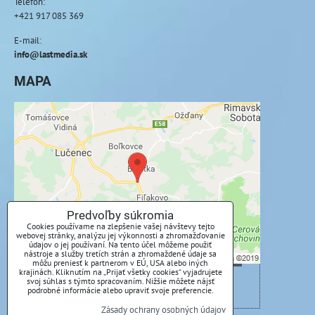
Telefón:
+421 917 085 369
E-mail:
info@lastmedia.sk
MAPA
Externý obsah je blokovaný Voľbami
súkromia
Prajete si načítať externý obsah?
Povoliť tentokrát
Predvoľby súkromia
Cookies používame na zlepšenie vašej návštevy tejto
webovej stránky, analýzu jej výkonnosti a zhromažďovanie
Povoliť a zapamätať - súhlas s druhom cookie:
údajov o jej používaní. Na tento účel môžeme použiť
Funkčné
nástroje a služby tretích strán a zhromaždené údaje sa
môžu preniesť k partnerom v EÚ, USA alebo iných
krajinách. Kliknutím na „Prijať všetky cookies“ vyjadrujete
svoj súhlas s týmto spracovaním. Nižšie môžete nájsť
Otvoriť obsah v novom okne
podrobné informácie alebo upraviť svoje preferencie.
Zásady ochrany osobných údajov