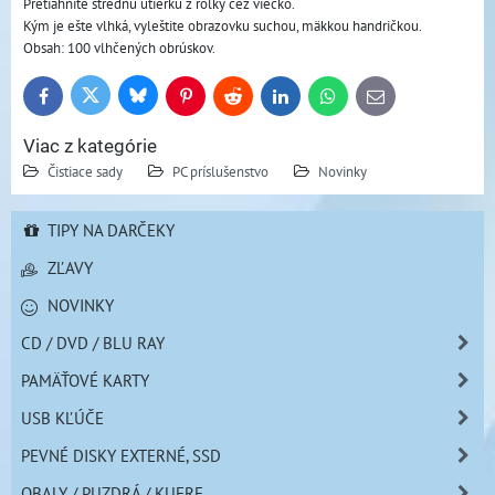
Pretiahnite strednú utierku z rolky cez viečko. 
Kým je ešte vlhká, vyleštite obrazovku suchou, mäkkou handričkou.
Obsah: 100 vlhčených obrúskov.
Bluesky
Twitter
Facebook
Pinterest
Reddit
LinkedIn
WhatsApp
E-
mail
Viac z kategórie
Čistiace sady
PC príslušenstvo
Novinky
TIPY NA DARČEKY
ZĽAVY
NOVINKY
CD / DVD / BLU RAY
PAMÄŤOVÉ KARTY
USB KĽÚČE
PEVNÉ DISKY EXTERNÉ, SSD
OBALY / PUZDRÁ / KUFRE