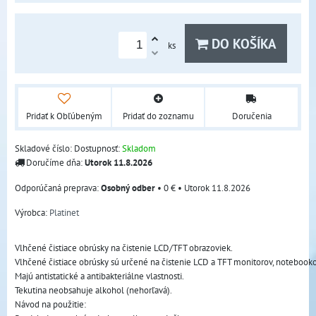
DO KOŠÍKA
ks
Pridať k Obľúbeným
Pridať do zoznamu
Doručenia
Skladové číslo:
Dostupnosť:
Skladom
Doručíme dňa:
Utorok
11.8.2026
Osobný odber
•
0 €
•
Utorok
11.8.2026
Výrobca:
Platinet
Vlhčené čistiace obrúsky na čistenie LCD/TFT obrazoviek.
Vlhčené čistiace obrúsky sú určené na čistenie LCD a TFT monitorov, notebook
Majú antistatické a antibakteriálne vlastnosti. 
Tekutina neobsahuje alkohol (nehorľavá).
Návod na použitie: 