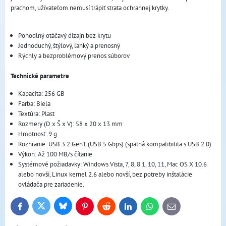
prachom, užívateľom nemusí trápiť strata ochrannej krytky.
Pohodlný otáčavý dizajn bez krytu
Jednoduchý, štýlový, ľahký a prenosný
Rýchly a bezproblémový prenos súborov
Technické parametre
Kapacita: 256 GB
Farba: Biela
Textúra: Plast
Rozmery (D x Š x V): 58 x 20 x 13 mm
Hmotnosť: 9 g
Rozhranie: USB 3.2 Gen1 (USB 5 Gbps) (spätná kompatibilita s USB 2.0)
Výkon: Až 100 MB/s čítanie
Systémové požiadavky: Windows Vista, 7, 8, 8.1, 10, 11, Mac OS X 10.6
alebo novší, Linux kernel 2.6 alebo novší, bez potreby inštalácie
ovládača pre zariadenie.
Bluesky
Twitter
Facebook
Pinterest
Reddit
LinkedIn
WhatsApp
E-
mail