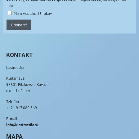
info
Mám viac ako 16 rokov
Odoberať
KONTAKT
Lastmedia
Kurtáň 325
98601 Fiľakovské Kováče
okres Lučenec
Telefón:
+421 917 085 369
E-mail:
info@lastmedia.sk
MAPA