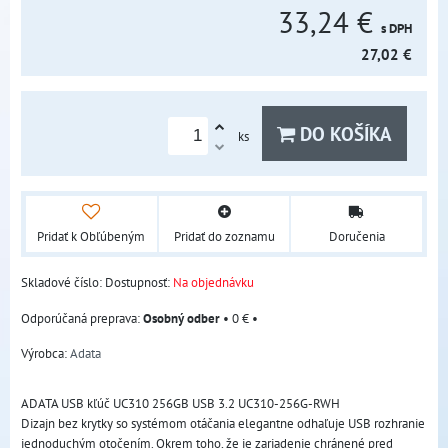
33,24 €
s DPH
27,02 €
DO KOŠÍKA
ks
Pridať k Obľúbeným
Pridať do zoznamu
Doručenia
Skladové číslo:
Dostupnosť:
Na objednávku
Osobný odber
•
0 €
•
Výrobca:
Adata
ADATA USB kľúč UC310 256GB USB 3.2 UC310-256G-RWH
Dizajn bez krytky so systémom otáčania elegantne odhaľuje USB rozhranie
jednoduchým otočením. Okrem toho, že je zariadenie chránené pred