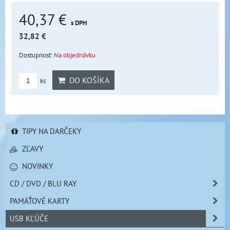
40,37 €
s DPH
32,82 €
Dostupnosť:
Na objednávku
DO KOŠÍKA
ks
TIPY NA DARČEKY
ZĽAVY
NOVINKY
CD / DVD / BLU RAY
PAMÄŤOVÉ KARTY
USB KĽÚČE