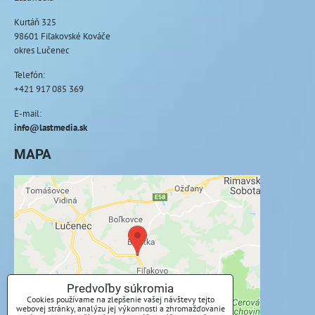
Kurtáň 325
98601 Fiľakovské Kováče
okres Lučenec
Telefón:
+421 917 085 369
E-mail:
info@lastmedia.sk
MAPA
Externý obsah je blokovaný Voľbami
súkromia
Prajete si načítať externý obsah?
Povoliť tentokrát
Predvoľby súkromia
Cookies používame na zlepšenie vašej návštevy tejto
webovej stránky, analýzu jej výkonnosti a zhromažďovanie
Povoliť a zapamätať - súhlas s druhom cookie: