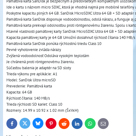
Pamäťová karta SanDisk je bezpečným a predovšetkým kompaktným úložiskom v
Ide o kartu s názvom micro SDXC, ktorá je vhodná najmä pre mobilné telefóny a 
Poskytne kapacitu plných 64 GB. SanDisk MicroSDXC Ultra 64 GB + SD adaptér sa 
Pamäťová karta SanDisk disponuje vodoodolnosťou, odolá nárazu, a funguje aj p
Pamäťová karta prekvapí odolnosťou proti röntgenovému žiareniu. Spolu s kart
Hlavné vlastnosti pamäťovej karty SanDisk MicroSDXC Ultra 64 GB + SD adaptér
Kapacita pamäťovej karty je 64 GB Umožní dosiahnuť rýchlosť čítania 140 MB/s 
Pamäťová karta SanDisk ponúka rýchlostnú triedu Class 10 
Pevné vyhotovenie zvláda nárazy 
Zvýšená vodoodolnosť Odoláva vysokým teplotám 
Je chránená proti röntgenovému žiareniu. 
Súčasťou balenia je adaptér na SD sloty 
Trieda výkonu pre aplikácie: A1
Model: SanDisk Ultra microSD
Prevedenie: Pamäťová karta
Kapacita: 64 GB
Rýchlosť čítania: 140 MB/s
Trieda rýchlosti SD kariet: Class 10
Rozmery: 14.99 x 10.92 x 1.02 mm (ŠxVxH)
Bluesky
Twitter
Facebook
Pinterest
Reddit
LinkedIn
WhatsApp
E-
mail