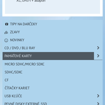
A1, UHS-I + adaptér
TIPY NA DARČEKY
ZĽAVY
NOVINKY
CD / DVD / BLU RAY
PAMÄŤOVÉ KARTY
MICRO SDHC/MICRO SDXC
SDHC/SDXC
CF
ČÍTAČKY KARIET
USB KĽÚČE
PEVNÉ DISKY EXTERNÉ, SSD