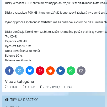
Disky Verbatim CD-R patria medzi najspoľahlivejšie riešenia ukladania dát vďaka
Disky s kapacitou 700 MB, ktoré umožňujú jednorazový zápis, sú vyrobené so šp
Výrobný proces spoločnosti Verbatim má za následok extrémne nízku mieru chy
Disky ponúkajú širokú kompatibilitu, takže ich možno použiť prakticky v akomk
Typ CD-R
Kapacita 700 MB
Rýchlosť zápisu 52x
Doba prehrávania 80 minút
Balenie 10 ks
Balenie zmršťovacie
Bluesky
Twitter
Facebook
Pinterest
Reddit
LinkedIn
WhatsApp
E-
mail
Viac z kategórie
CD-R
CD-R
CD / DVD / BLU RAY
TIPY NA DARČEKY