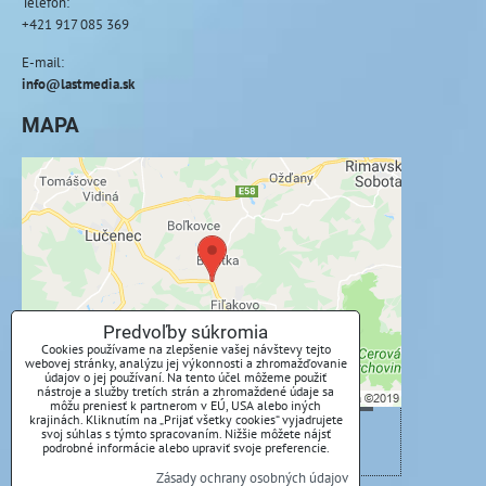
Telefón:
+421 917 085 369
E-mail:
info@lastmedia.sk
MAPA
Externý obsah je blokovaný Voľbami
súkromia
Prajete si načítať externý obsah?
Povoliť tentokrát
Predvoľby súkromia
Cookies používame na zlepšenie vašej návštevy tejto
webovej stránky, analýzu jej výkonnosti a zhromažďovanie
Povoliť a zapamätať - súhlas s druhom cookie:
údajov o jej používaní. Na tento účel môžeme použiť
Funkčné
nástroje a služby tretích strán a zhromaždené údaje sa
môžu preniesť k partnerom v EÚ, USA alebo iných
krajinách. Kliknutím na „Prijať všetky cookies“ vyjadrujete
svoj súhlas s týmto spracovaním. Nižšie môžete nájsť
Otvoriť obsah v novom okne
podrobné informácie alebo upraviť svoje preferencie.
Zásady ochrany osobných údajov