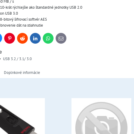
30 MB / s
 10-krát rýchlejšie ako štandardné jednotky USB 2.0
kon USB 3.0
-bitový šifrovací softvér AES
novenie dát na stiahnutie
uesky
Pinterest
Reddit
LinkedIn
WhatsApp
E-
mail
e
USB 3.2 / 3.1/ 3.0
Doplnkové informácie