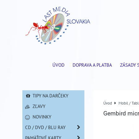
ÚVOD
DOPRAVA A PLATBA
ZÁSADY 
TIPY NA DARČEKY
Úvod
Mobil / Tabl
ZĽAVY
Gembird micr
NOVINKY
CD / DVD / BLU RAY
PAMÄŤOVÉ KARTY