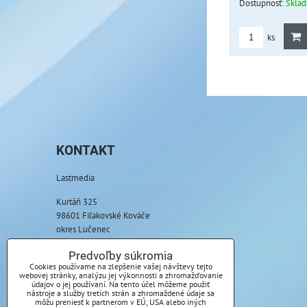
Dostupnosť:
Skla
ks
KONTAKT
Lastmedia
Kurtáň 325
98601 Fiľakovské Kováče
okres Lučenec
Telefón:
Predvoľby súkromia
+421 917 085 369
Cookies používame na zlepšenie vašej návštevy tejto
webovej stránky, analýzu jej výkonnosti a zhromažďovanie
údajov o jej používaní. Na tento účel môžeme použiť
E-mail:
nástroje a služby tretích strán a zhromaždené údaje sa
môžu preniesť k partnerom v EÚ, USA alebo iných
info@lastmedia.sk