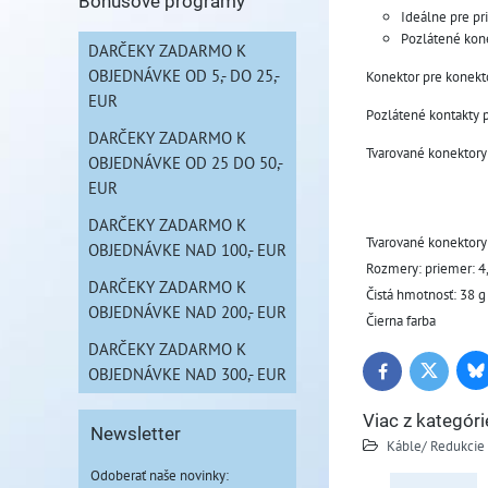
Bonusové programy
Ideálne pre pr
Pozlátené kon
DARČEKY ZADARMO K
OBJEDNÁVKE OD 5,- DO 25,-
Konektor pre konekt
EUR
Pozlátené kontakty p
DARČEKY ZADARMO K
Tvarované konektory
OBJEDNÁVKE OD 25 DO 50,-
EUR
DARČEKY ZADARMO K
Tvarované konektory
OBJEDNÁVKE NAD 100,- EUR
Rozmery: priemer: 4
DARČEKY ZADARMO K
Čistá hmotnosť: 38 g
OBJEDNÁVKE NAD 200,- EUR
Čierna farba
DARČEKY ZADARMO K
OBJEDNÁVKE NAD 300,- EUR
Bl
Twitter
Facebook
Viac z kategóri
Newsletter
Káble/ Redukcie
Odoberať naše novinky: