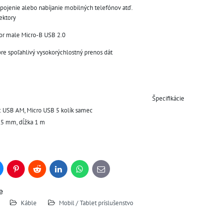
ipojenie alebo nabíjanie mobilných telefónov atď.
ektory
or male Micro-B USB 2.0
re spoľahlivý vysokorýchlostný prenos dát
Špecifikácie
: USB AM, Micro USB 5 kolík samec
,5 mm, dĺžka 1 m
uesky
Pinterest
Reddit
LinkedIn
WhatsApp
E-
mail
e
Káble
Mobil / Tablet príslušenstvo