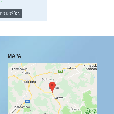
dom
DO KOŠÍKA
MAPA
Externý obsah je blokovaný Voľbami
súkromia
Prajete si načítať externý obsah?
Povoliť tentokrát
Povoliť a zapamätať - súhlas s druhom cookie: