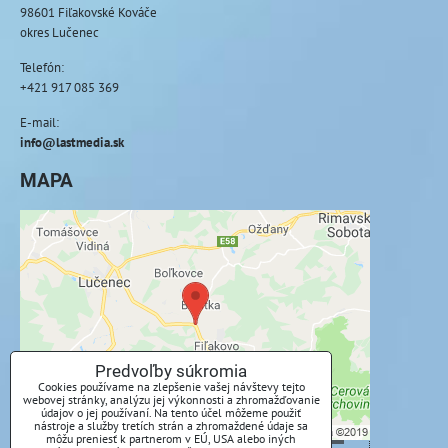
98601 Fiľakovské Kováče
okres Lučenec
Telefón:
+421 917 085 369
E-mail:
info@lastmedia.sk
MAPA
Externý obsah je blokovaný Voľbami
súkromia
Prajete si načítať externý obsah?
Povoliť tentokrát
Predvoľby súkromia
Cookies používame na zlepšenie vašej návštevy tejto
webovej stránky, analýzu jej výkonnosti a zhromažďovanie
Povoliť a zapamätať - súhlas s druhom cookie:
údajov o jej používaní. Na tento účel môžeme použiť
nástroje a služby tretích strán a zhromaždené údaje sa
Funkčné
môžu preniesť k partnerom v EÚ, USA alebo iných