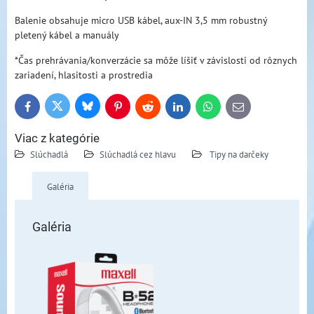
Balenie obsahuje micro USB kábel, aux-IN 3,5 mm robustný
pletený kábel a manuály
*Čas prehrávania/konverzácie sa môže líšiť v závislosti od rôznych
zariadení, hlasitosti a prostredia
Bluesky
Twitter
Facebook
Pinterest
Reddit
LinkedIn
WhatsApp
E-
mail
Viac z kategórie
Slúchadlá
Slúchadlá cez hlavu
Tipy na darčeky
Galéria
Galéria