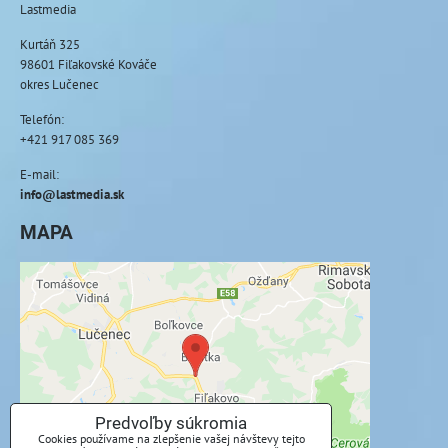
Lastmedia
Kurtáň 325
98601 Fiľakovské Kováče
okres Lučenec
Telefón:
+421 917 085 369
E-mail:
info@lastmedia.sk
MAPA
Externý obsah je blokovaný Voľbami
súkromia
Prajete si načítať externý obsah?
Povoliť tentokrát
Predvoľby súkromia
Cookies používame na zlepšenie vašej návštevy tejto