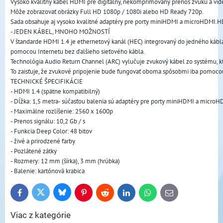
Vysoko kvalitný kábel HDMI pre digitálny, nekomprimovaný prenos zvuku a vide
Môže zobrazovať obrázky Full HD 1080p / 1080i alebo HD Ready 720p. 
Sada obsahuje aj vysoko kvalitné adaptéry pre porty miniHDMI a microHDMI.H
- JEDEN KÁBEL, MNOHO MOŽNOSTÍ
V štandarde HDMI 1.4 je ethernetový kanál (HEC) integrovaný do jedného kábl
pomocou Internetu bez ďalšieho sieťového kábla.
Technológia Audio Return Channel (ARC) vylučuje zvukový kábel zo systému, k
To zaisťuje, že zvukové pripojenie bude fungovať oboma spôsobmi iba pomoco
TECHNICKÉ ŠPECIFIKÁCIE
- HDMI 1.4 (spätne kompatibilný)
- Dĺžka: 1,5 metra- súčasťou balenia sú adaptéry pre porty miniHDMI a micro
- Maximálne rozlíšenie: 2560 x 1600p
- Prenos signálu: 10,2 Gb / s
- Funkcia Deep Color: 48 bitov
- živé a prirodzené farby
- Pozlátené zátky
- Rozmery: 12 mm (šírka), 3 mm (hrúbka)
- Balenie: kartónová krabica
Bluesky
Twitter
Facebook
Pinterest
Reddit
LinkedIn
WhatsApp
E-
mail
Viac z kategórie