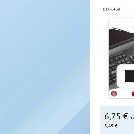
DTX/64GB
6,75 €
s
5,49 €