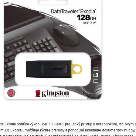
r® Exodia ponúka výkon USB 3.2 Gen 1 pre ľahký prístup k notebookom, stolovým 
am. DT Exodia umožňuje rýchle prenosy a pohodlné ukladanie dokumentov, hudby, v