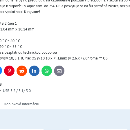
n a módne farby ho predurčujú na každodenné použitie v práci, doma, v škole alebo 
a je k dispozícii s kapacitami do 256 GB a poskytuje sa na ňu päťročná záruka, bezpl
osť spoločnosti Kingston®.
 3.2 Gen 1
21,04 mm x 10,14 mm
 ° C ~ 60 ° C
20 ° C ~ 85 ° C
ka s bezplatnou technickou podporou
s® 10, 8.1, 8, Mac OS (v.10.10.x +), Linux (v. 2.6.x +), Chrome ™ OS
uesky
Pinterest
Reddit
LinkedIn
WhatsApp
E-
mail
e
USB 3.2 / 3.1/ 3.0
Doplnkové informácie