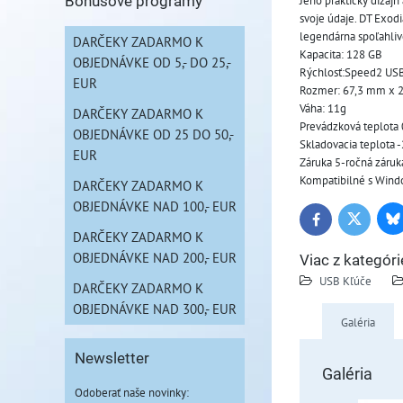
Jeho praktický dizaj
Bonusové programy
svoje údaje. DT Exodi
legendárna spoľahliv
DARČEKY ZADARMO K
Kapacita: 128 GB
OBJEDNÁVKE OD 5,- DO 25,-
Rýchlosť:Speed2 USB
EUR
Rozmer: 67,3 mm x 
Váha: 11g
DARČEKY ZADARMO K
Prevádzková teplota 0
OBJEDNÁVKE OD 25 DO 50,-
Skladovacia teplota -
EUR
Záruka 5-ročná záru
Kompatibilné s Window
DARČEKY ZADARMO K
OBJEDNÁVKE NAD 100,- EUR
Bl
Twitter
Facebook
DARČEKY ZADARMO K
OBJEDNÁVKE NAD 200,- EUR
Viac z kategóri
USB Kľúče
DARČEKY ZADARMO K
OBJEDNÁVKE NAD 300,- EUR
Galéria
Newsletter
Galéria
Odoberať naše novinky: