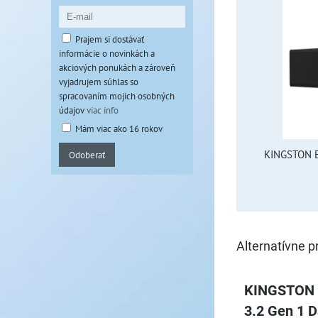
Prajem si dostávať
informácie o novinkách a
akciových ponukách a zároveň
vyjadrujem súhlas so
spracovaním mojich osobných
údajov
viac info
Mám viac ako 16 rokov
KINGSTON E
Odoberať
Alternatívne p
KINGSTON 
3.2 Gen 1 