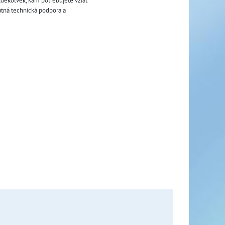
kdekoľvek, kam potrebujete vziať 
atná technická podpora a 