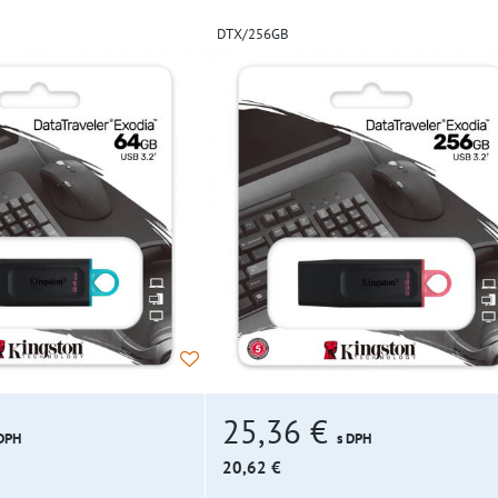
DTX/256GB
25,36 €
 DPH
s DPH
20,62 €