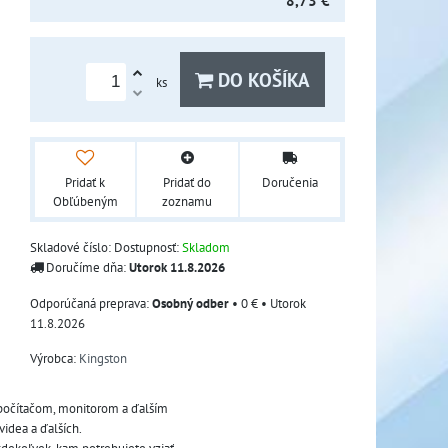
8,73 €
DO KOŠÍKA
ks
Pridať k
Pridať do
Doručenia
Obľúbeným
zoznamu
Skladové číslo:
Dostupnosť:
Skladom
Doručíme dňa:
Utorok
11.8.2026
Osobný odber
•
0 €
•
Utorok
11.8.2026
Výrobca:
Kingston
počítačom, monitorom a ďalším 
idea a ďalších.