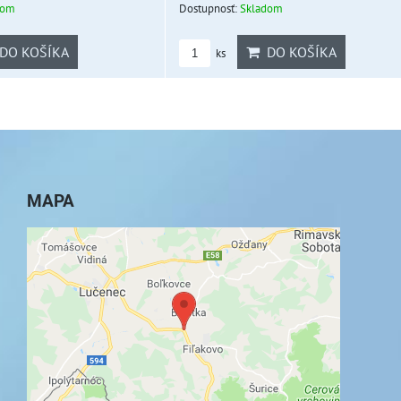
dom
Dostupnosť:
Skladom
DO KOŠÍKA
DO KOŠÍKA
ks
MAPA
Externý obsah je blokovaný Voľbami
súkromia
Prajete si načítať externý obsah?
Povoliť tentokrát