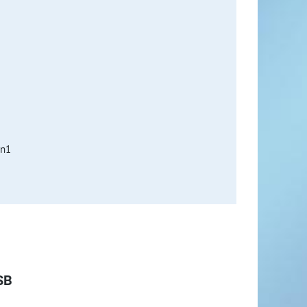
en1
SB