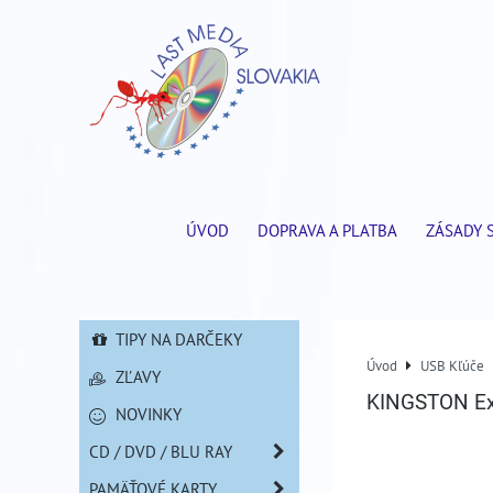
ÚVOD
DOPRAVA A PLATBA
ZÁSADY 
TIPY NA DARČEKY
Úvod
USB Kľúče
ZĽAVY
KINGSTON Ex
NOVINKY
CD / DVD / BLU RAY
PAMÄŤOVÉ KARTY