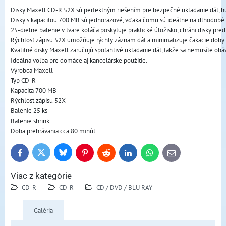
Disky Maxell CD-R 52X sú perfektným riešením pre bezpečné ukladanie dát, h
Disky s kapacitou 700 MB sú jednorazové, vďaka čomu sú ideálne na dlhodobé
25-dielne balenie v tvare koláča poskytuje praktické úložisko, chráni disky pr
Rýchlosť zápisu 52X umožňuje rýchly záznam dát a minimalizuje čakacie doby.
Kvalitné disky Maxell zaručujú spoľahlivé ukladanie dát, takže sa nemusíte obáva
Ideálna voľba pre domáce aj kancelárske použitie.
Výrobca Maxell
Typ CD-R
Kapacita 700 MB
Rýchlosť zápisu 52X
Balenie 25 ks
Balenie shrink
Doba prehrávania cca 80 minút
Bluesky
Twitter
Facebook
Pinterest
Reddit
LinkedIn
WhatsApp
E-
mail
Viac z kategórie
CD-R
CD-R
CD / DVD / BLU RAY
Galéria