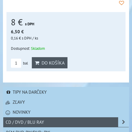
8 €
s DPH
6,50 €
0,16 €
s DPH
/ ks
Dostupnosť:
Skladom
DO KOŠÍKA
bal
TIPY NA DARČEKY
ZĽAVY
NOVINKY
CD / DVD / BLU RAY