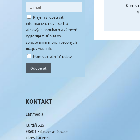
Kingst
S
Prajem si dostávať
informácie o novinkách a
akciových ponukách a zároveň
vyjadrujem súhlas so
spracovaním mojich osobných
údajov
viac info
Mám viac ako 16 rokov
Odoberať
KONTAKT
Lastmedia
Kurtáň 325
98601 Fiľakovské Kováče
okres Lučenec