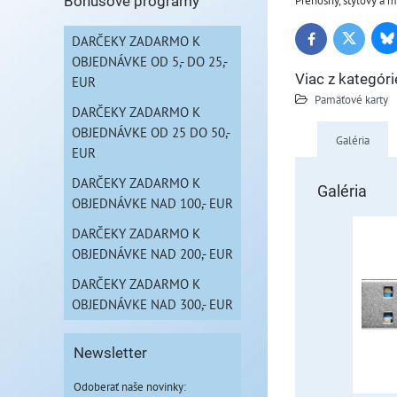
Prenosný, štýlový a m
Bonusové programy
DARČEKY ZADARMO K
Bl
Twitter
Facebook
OBJEDNÁVKE OD 5,- DO 25,-
Viac z kategóri
EUR
Pamäťové karty
DARČEKY ZADARMO K
OBJEDNÁVKE OD 25 DO 50,-
Galéria
EUR
DARČEKY ZADARMO K
Galéria
OBJEDNÁVKE NAD 100,- EUR
DARČEKY ZADARMO K
OBJEDNÁVKE NAD 200,- EUR
DARČEKY ZADARMO K
OBJEDNÁVKE NAD 300,- EUR
Newsletter
Odoberať naše novinky: