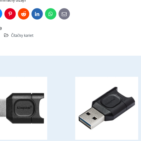
inimálny dizajn
uesky
Pinterest
Reddit
LinkedIn
WhatsApp
E-
mail
e
Čítačky kariet