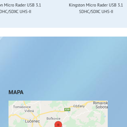
on Micro Rader USB 3.1
Kingston Micro Rader USB 3.1
DHC/SDXC UHS-II
SDHC/SDXC UHS-II
MAPA
Externý obsah je blokovaný Voľbami
súkromia