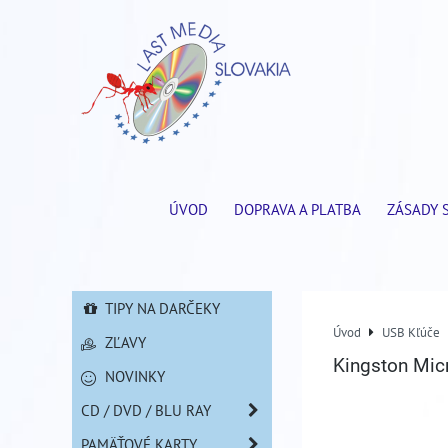
ÚVOD
DOPRAVA A PLATBA
ZÁSADY 
TIPY NA DARČEKY
Úvod
USB Kľúče
ZĽAVY
Kingston Mic
NOVINKY
CD / DVD / BLU RAY
PAMÄŤOVÉ KARTY