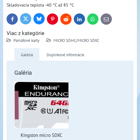
Skladovacia teplota -40 °C až 85 °C
Bluesky
Twitter
Facebook
Pinterest
Reddit
LinkedIn
WhatsApp
E-
mail
Viac z kategórie
Pamäťové karty
MICRO SDHC/MICRO SDXC
Galéria
Doplnkové informácie
Galéria
Kingston micro SDXC