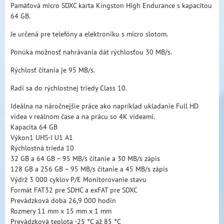
Pamäťová micro SDXC karta Kingston High Endurance s kapacitou
64 GB.
Je určená pre telefóny a elektroniku s micro slotom.
Ponúka možnosť nahrávania dát rýchlosťou 30 MB/s.
Rýchlosť čítania je 95 MB/s.
Radí sa do rýchlostnej triedy Class 10.
Ideálna na náročnejšie práce ako napríklad ukladanie Full HD
videa v reálnom čase a na prácu so 4K videami.
Kapacita 64 GB
Výkon1 UHS-I U1 A1
Rýchlostná trieda 10 
32 GB a 64 GB – 95 MB/s čítanie a 30 MB/s zápis
128 GB a 256 GB – 95 MB/s čítanie a 45 MB/s zápis
Výdrž 3 000 cyklov P/E Monitorovanie stavu
Formát FAT32 pre SDHC a exFAT pre SDXC
Prevádzková doba 26,9 000 hodín 
Rozmery 11 mm x 15 mm x 1 mm
Prevádzková teplota -25 °C až 85 °C