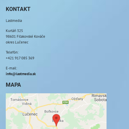
KONTAKT
Lastmedia
Kurtáň 325
98601 Fiľakovské Kováče
okres Lučenec
Telefón:
+421 917 085 369
E-mail:
info@lastmedia.sk
MAPA
Externý obsah je blokovaný Voľbami
súkromia
Prajete si načítať externý obsah?