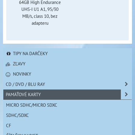
64GB High Endurance
UHS-I U1 A1, 95/30
MB/s, class 10, bez
adapteru
TIPY NA DARČEKY
ZĽAVY
NOVINKY
CD / DVD / BLU RAY
PAMÄŤOVÉ KARTY
MICRO SDHC/MICRO SDXC
SDHC/SDXC
CF