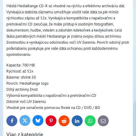
Médiá MediaRange CD-R sú vhodné na rýchlu a efektívnu archiváciu dát.
Vynikajúca stabilita záznamu umožňuje uložiť vaše dáta za pár minút
rýchlosťou zápisu až 52x. Vynikajúca kompatibilita s napaľovačmi a
prehrávačmi CD zaručuje, že máte prístup k osobným fotografiám,
dokumentom, hudbe, videám a zálohám kdekoľvek a kedykoľvek. Celá
škála pamäťových médií Mediarange je známa svojou dlhou archívnou
životnosťou a vynikajúcou odolnosťou voči UV žiareniu. Povrch odolný proti
poškriabaniu poskytuje pre vaše dáta ochranou proti každodennému
opotrebovaniu.
Kapacita: 700 MB
Rýchlosť: až 52x
Balenie: shrink 50
Povrch: MediaRange logo
Dlhý archívny život
Výborná kompatibilita s napaľovačmi a prehrávačmi CD
Odolné voči UV žiareniu
Vhodné pre označenie pomocou fixiek na CD / DVD / BD
Bluesky
Twitter
Facebook
Pinterest
Reddit
LinkedIn
WhatsApp
E-
mail
Viac z kategórie