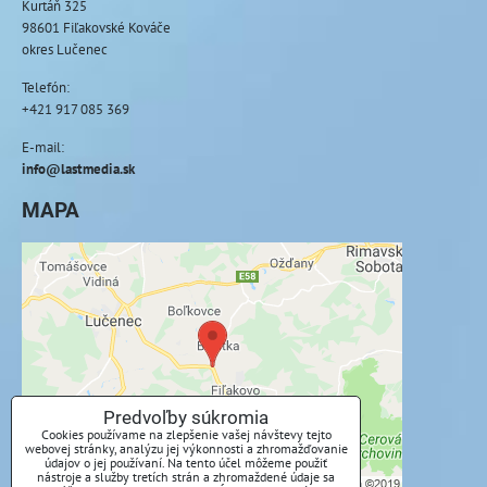
Kurtáň 325
98601 Fiľakovské Kováče
okres Lučenec
Telefón:
+421 917 085 369
E-mail:
info@lastmedia.sk
MAPA
Externý obsah je blokovaný Voľbami
súkromia
Prajete si načítať externý obsah?
Povoliť tentokrát
Predvoľby súkromia
Cookies používame na zlepšenie vašej návštevy tejto
webovej stránky, analýzu jej výkonnosti a zhromažďovanie
Povoliť a zapamätať - súhlas s druhom cookie:
údajov o jej používaní. Na tento účel môžeme použiť
Funkčné
nástroje a služby tretích strán a zhromaždené údaje sa