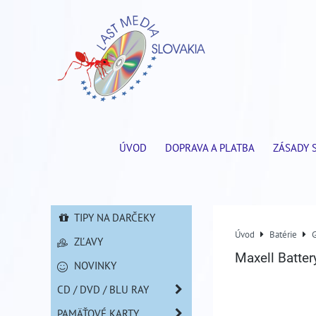
ÚVOD
DOPRAVA A PLATBA
ZÁSADY 
TIPY NA DARČEKY
Úvod
Batérie
ZĽAVY
Maxell Batte
NOVINKY
CD / DVD / BLU RAY
PAMÄŤOVÉ KARTY