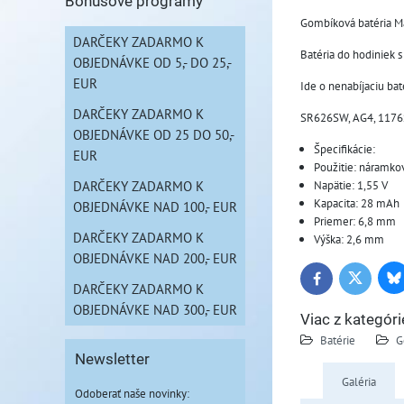
Bonusové programy
Gombíková batéria Ma
DARČEKY ZADARMO K
Batéria do hodiniek 
OBJEDNÁVKE OD 5,- DO 25,-
EUR
Ide o nenabíjaciu bat
DARČEKY ZADARMO K
SR626SW, AG4, 1176S
OBJEDNÁVKE OD 25 DO 50,-
Špecifikácie:
EUR
Použitie: náramko
DARČEKY ZADARMO K
Napätie: 1,55 V
Kapacita: 28 mAh
OBJEDNÁVKE NAD 100,- EUR
Priemer: 6,8 mm
DARČEKY ZADARMO K
Výška: 2,6 mm
OBJEDNÁVKE NAD 200,- EUR
Bl
Twitter
Facebook
DARČEKY ZADARMO K
OBJEDNÁVKE NAD 300,- EUR
Viac z kategóri
Batérie
G
Newsletter
Galéria
Odoberať naše novinky: