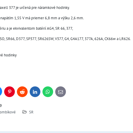
xell 377 je určená pre náramkové hodinky.
s napätím 1,55 V má priemer 6,8 mm a výšku 2,6 mm.
ériu a je ekvivalentom batérií AG4, SR 66, 377,
O, SR66, D377, SP377, SR626SW, V377, G4, G4A177, 377A, 626A, CX66w a LR626.
vé hodinky
uesky
Pinterest
Reddit
LinkedIn
WhatsApp
E-
mail
e
ombíkové
SR