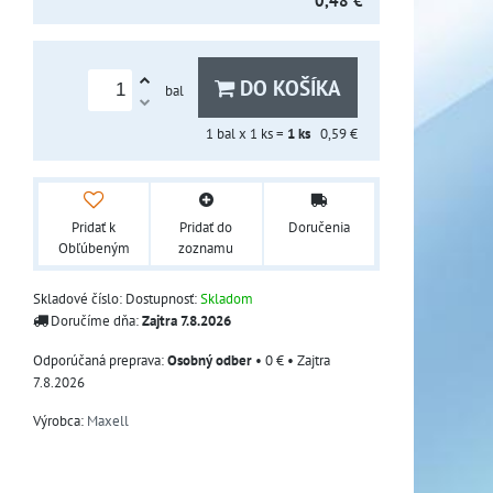
0,48 €
DO KOŠÍKA
bal
1
bal x 1 ks =
1
ks
0,59 €
Pridať k
Pridať do
Doručenia
Obľúbeným
zoznamu
Skladové číslo:
Dostupnosť:
Skladom
Doručíme dňa:
Zajtra
7.8.2026
Osobný odber
•
0 €
•
Zajtra
7.8.2026
Výrobca:
Maxell