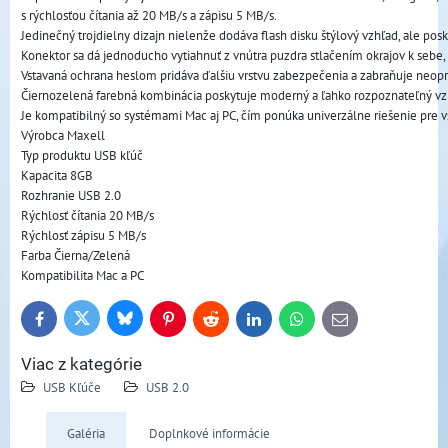
s rýchlosťou čítania až 20 MB/s a zápisu 5 MB/s. 
Jedinečný trojdielny dizajn nielenže dodáva flash disku štýlový vzhľad, ale po
Konektor sa dá jednoducho vytiahnuť z vnútra puzdra stlačením okrajov k sebe
Vstavaná ochrana heslom pridáva ďalšiu vrstvu zabezpečenia a zabraňuje neop
Čiernozelená farebná kombinácia poskytuje moderný a ľahko rozpoznateľný vzhľa
Je kompatibilný so systémami Mac aj PC, čím ponúka univerzálne riešenie pre v
Výrobca Maxell
Typ produktu USB kľúč
Kapacita 8GB
Rozhranie USB 2.0
Rýchlosť čítania 20 MB/s
Rýchlosť zápisu 5 MB/s
Farba Čierna/Zelená
Kompatibilita Mac a PC
Bluesky
Twitter
Facebook
Pinterest
Reddit
LinkedIn
WhatsApp
E-
mail
Viac z kategórie
USB Kľúče
USB 2.0
Galéria
Doplnkové informácie