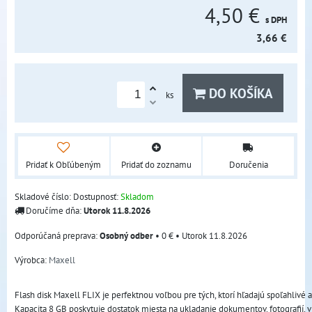
4,50 €
s DPH
3,66 €
DO KOŠÍKA
ks
Pridať k Obľúbeným
Pridať do zoznamu
Doručenia
Skladové číslo:
Dostupnosť:
Skladom
Doručíme dňa:
Utorok
11.8.2026
Osobný odber
•
0 €
•
Utorok
11.8.2026
Výrobca:
Maxell
Flash disk Maxell FLIX je perfektnou voľbou pre tých, ktorí hľadajú spoľahlivé a
Kapacita 8 GB poskytuje dostatok miesta na ukladanie dokumentov, fotografií, vi