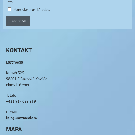
info
Mám viac ako 16 rokov
Odoberať
KONTAKT
Lastmedia
Kurtáň 325
98601 Fiľakovské Kováče
okres Lučenec
Telefón:
+421 917 085 369
E-mail:
info@lastmedia.sk
MAPA