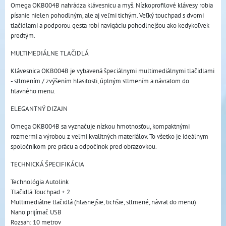
Omega OKB004B nahrádza klávesnicu a myš. Nízkoprofilové klávesy robia
písanie nielen pohodlným, ale aj veľmi tichým. Veľký touchpad s dvomi
tlačidlami a podporou gesta robí navigáciu pohodlnejšou ako kedykoľvek
predtým.
MULTIMEDIÁLNE TLAČIDLÁ
Klávesnica OKB004B je vybavená špeciálnymi multimediálnymi tlačidlami
- stlmením / zvýšením hlasitosti, úplným stlmením a návratom do
hlavného menu.
ELEGANTNÝ DIZAJN
Omega OKB004B sa vyznačuje nízkou hmotnosťou, kompaktnými
rozmermi a výrobou z veľmi kvalitných materiálov. To všetko je ideálnym
spoločníkom pre prácu a odpočinok pred obrazovkou.
TECHNICKÁ ŠPECIFIKÁCIA
Technológia Autolink
Tlačidlá Touchpad + 2
Multimediálne tlačidlá (hlasnejšie, tichšie, stlmené, návrat do menu)
Nano prijímač USB
Rozsah: 10 metrov