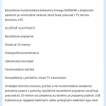
Bezdrôtová multimediálna klávesnica Omega OKB004B s dotykovým
panelom je univerzálne riešenie, ktoré bude pracovať s TV, hernou
konzolou a PC.
KĽÚČOVÉ VLASTNOSTI
Bezdrôtové pripojenie
Dosah až 10 metrov
Nízkoprofilová konštrukcia
Zabudovaný touchpad
Multimediálne tlačidlá
Kompatibilný s počítačmi, Smart TV a konzolami
Ovládajte televízor, konzolu, počítač a iné multimediálne zariadenia
pohodlne priamo z pohovky. Spoľahlivé bezdrôtové pripojenie umožňuje
pracovať do 10 metrov od zariadenia, ku ktorému je pripojený prijímač USB.
Klávesnica je napájaná tradičnými, ľahko prístupnými batériami typu AAA.