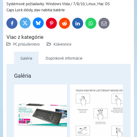
Systémové požiadavky: Windows Vista / 7/8/10, Linux, Mac OS
Caps Lock diódy, stav nabitia batérie
Bluesky
Twitter
Facebook
Pinterest
Reddit
LinkedIn
WhatsApp
E-
mail
Viac z kategórie
PC príslušenstvo
Klávesnice
Galéria
Doplnkové informácie
Galéria