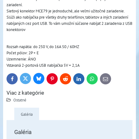
zariadení.
Sieťový konektor MCE79 je jednoduché, ale veľmi užitočné zariadenie.
Slúži ako nabíjačka pre všetky druhy telefónov, tabletov a iných zariadení
nabíjaných cez port USB. To vám umožní súčasne nabíjať 2 zariadenia z USB
konektorov
Rozsah napätia: do 250 V, do 16A 50 / 60HZ
Počet pólov: 2P + E
Uzemnenie: ÁNO
Vstavaná 2-portová USB nabíjačka 5V = 2,1A
Bluesky
Twitter
Facebook
Pinterest
Reddit
LinkedIn
WhatsApp
E-
mail
Viac z kategórie
Ostatné
Galéria
Galéria