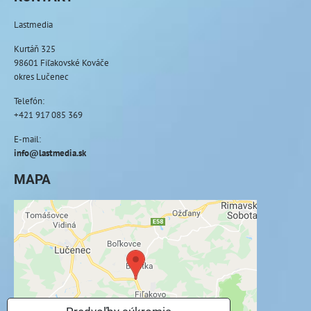
Lastmedia
Kurtáň 325
98601 Fiľakovské Kováče
okres Lučenec
Telefón:
+421 917 085 369
E-mail:
info@lastmedia.sk
MAPA
Externý obsah je blokovaný Voľbami
súkromia
Prajete si načítať externý obsah?
Povoliť tentokrát