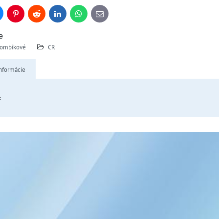
uesky
Pinterest
Reddit
LinkedIn
WhatsApp
E-
mail
e
ombíkové
CR
nformácie
: