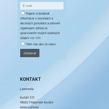
Prajem si dostávať
informácie o novinkách a
akciových ponukách a zároveň
vyjadrujem súhlas so
spracovaním mojich osobných
údajov
viac info
Mám viac ako 16 rokov
Odoberať
KONTAKT
Lastmedia
Kurtáň 325
98601 Fiľakovské Kováče
okres Lučenec