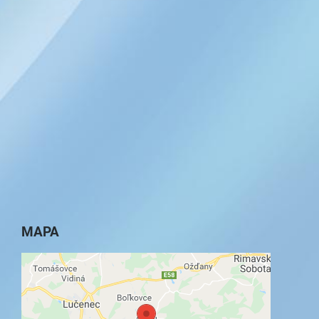
MAPA
Externý obsah je blokovaný Voľbami
súkromia