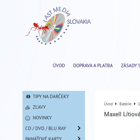
ÚVOD
DOPRAVA A PLATBA
ZÁSADY 
TIPY NA DARČEKY
Úvod
Batérie
ZĽAVY
Maxell Lítiov
NOVINKY
CD / DVD / BLU RAY
PAMÄŤOVÉ KARTY