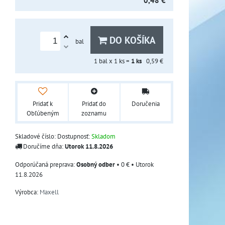
0,48 €
DO KOŠÍKA
bal
1
bal x 1 ks =
1
ks
0,59 €
Pridať k
Pridať do
Doručenia
Obľúbeným
zoznamu
Skladové číslo:
Dostupnosť:
Skladom
Doručíme dňa:
Utorok
11.8.2026
Osobný odber
•
0 €
•
Utorok
11.8.2026
Výrobca:
Maxell