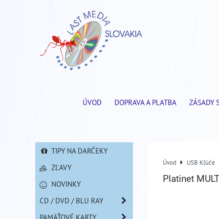
ÚVOD
DOPRAVA A PLATBA
ZÁSADY 
TIPY NA DARČEKY
Úvod
USB Kľúče
ZĽAVY
Platinet MU
NOVINKY
CD / DVD / BLU RAY
PAMÄŤOVÉ KARTY