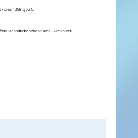
ektorom USB typu C.
ôžete jednoducho vziať so sebou kamkoľvek.