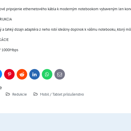
ové pripojenie ethernetového kábla k moderným notebookom vybaveným len kon
RUKCIA
 a ľahký dizajn adaptéra z neho robí ideálny doplnok k vášmu notebooku, ktorý m
KÁCIE
 / 1000Mbps
uesky
Pinterest
Reddit
LinkedIn
WhatsApp
E-
mail
e
Redukcie
Mobil / Tablet príslušenstvo