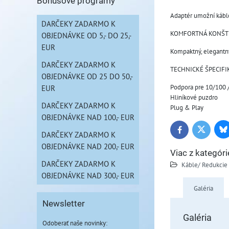
Bonusové programy
Adaptér umožní kábl
DARČEKY ZADARMO K
KOMFORTNÁ KONŠT
OBJEDNÁVKE OD 5,- DO 25,-
EUR
Kompaktný, elegantný
DARČEKY ZADARMO K
TECHNICKÉ ŠPECIFI
OBJEDNÁVKE OD 25 DO 50,-
Podpora pre 10/100
EUR
Hliníkové puzdro
DARČEKY ZADARMO K
Plug & Play
OBJEDNÁVKE NAD 100,- EUR
Bl
Twitter
Facebook
DARČEKY ZADARMO K
OBJEDNÁVKE NAD 200,- EUR
Viac z kategóri
DARČEKY ZADARMO K
Káble/ Redukcie
OBJEDNÁVKE NAD 300,- EUR
Galéria
Newsletter
Galéria
Odoberať naše novinky: