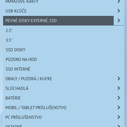
PAMÄŤOVÉ KARTY
USB KĽÚČE
PEVNÉ DISKY EXTERNÉ, SSD
2.5"
3.5"
SSD DISKY
PÚZDRO NA HDD
SSD INTERNÉ
OBALY / PUZDRÁ / KUFRE
SLÚCHADLÁ
BATÉRIE
MOBIL / TABLET PRÍSLUŠENSTVO
PC PRÍSLUŠENSTVO
OSTATNÉ