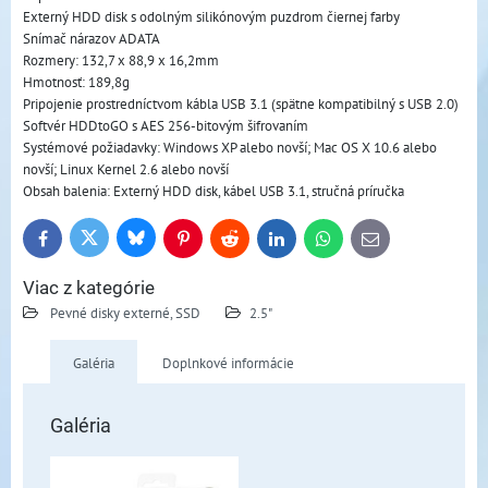
Externý HDD disk s odolným silikónovým puzdrom čiernej farby
Snímač nárazov ADATA
Rozmery: 132,7 x 88,9 x 16,2mm
Hmotnosť: 189,8g
Pripojenie prostredníctvom kábla USB 3.1 (spätne kompatibilný s USB 2.0)
Softvér HDDtoGO s AES 256-bitovým šifrovaním
Systémové požiadavky: Windows XP alebo novší; Mac OS X 10.6 alebo
novší; Linux Kernel 2.6 alebo novší
Obsah balenia: Externý HDD disk, kábel USB 3.1, stručná príručka
Bluesky
Twitter
Facebook
Pinterest
Reddit
LinkedIn
WhatsApp
E-
mail
Viac z kategórie
Pevné disky externé, SSD
2.5"
Galéria
Doplnkové informácie
Galéria