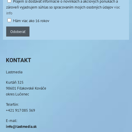
Prajem si dostávať informácie o novinkách a akciových ponukách a
zároveň vyjadrujem súhlas so spracovaním mojich osobných údajov
viac
info
Mám viac ako 16 rokov
Odoberať
KONTAKT
Lastmedia
Kurtáň 325
98601 Fiľakovské Kováče
okres Lučenec
Telefón:
+421 917 085 369
E-mail:
info@lastmedia.sk