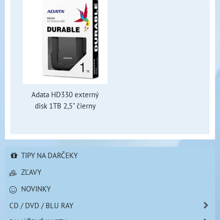
Adata HD330 externý
disk 1TB 2,5" čierny
TIPY NA DARČEKY
ZĽAVY
NOVINKY
CD / DVD / BLU RAY