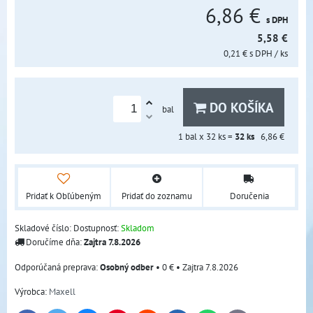
6,86 €
s DPH
5,58 €
0,21 €
s DPH
/ ks
DO KOŠÍKA
bal
1
bal x 32 ks =
32
ks
6,86 €
Pridať k Obľúbeným
Pridať do zoznamu
Doručenia
Skladové číslo:
Dostupnosť:
Skladom
Doručíme dňa:
Zajtra
7.8.2026
Osobný odber
•
0 €
•
Zajtra
7.8.2026
Výrobca:
Maxell