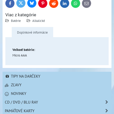
Bluesky
Twitter
Facebook
Pinterest
Reddit
LinkedIn
WhatsApp
E-
mail
Viac z kategórie
Batérie
Alkalické
Doplnkové informácie
Veľkosť batérie:
Micro AAA
TIPY NA DARČEKY
ZĽAVY
NOVINKY
CD / DVD / BLU RAY
PAMÄŤOVÉ KARTY