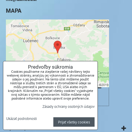
MAPA
Externý obsah je blokovaný Voľbami
súkromia
Prajete si načítať externý obsah?
Povoliť tentokrát
Predvoľby súkromia
Cookies používame na zlepšenie vašej návštevy tejto
webovej stránky, analýzu jej výkonnosti a zhromažďovanie
Povoliť a zapamätať - súhlas s druhom cookie:
údajov o jej používaní. Na tento účel môžeme použiť
Funkčné
nástroje a služby tretích strán a zhromaždené údaje sa
môžu preniesť k partnerom v EÚ, USA alebo iných
krajinách. Kliknutím na „Prijať všetky cookies“ vyjadrujete
svoj súhlas s týmto spracovaním. Nižšie môžete nájsť
Otvoriť obsah v novom okne
podrobné informácie alebo upraviť svoje preferencie.
Zásady ochrany osobných údajov
Predvoľby súkromia
Zásady ochrany osobných údajov
Ukázať podrobnosti
Prijať všetky cookies
Vytvorené pomocou:
BiznisWeb.sk