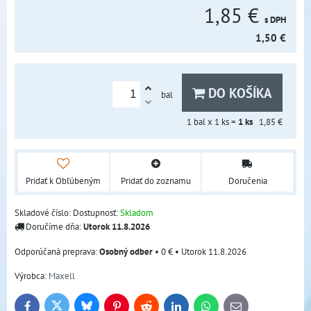
1,85 €
s DPH
1,50 €
DO KOŠÍKA
bal
1
bal x 1 ks =
1
ks
1,85 €
Pridať k Obľúbeným
Pridať do zoznamu
Doručenia
Skladové číslo:
Dostupnosť:
Skladom
Doručíme dňa:
Utorok
11.8.2026
Osobný odber
•
0 €
•
Utorok
11.8.2026
Výrobca:
Maxell
Bluesky
Twitter
Facebook
Pinterest
Reddit
LinkedIn
WhatsApp
E-