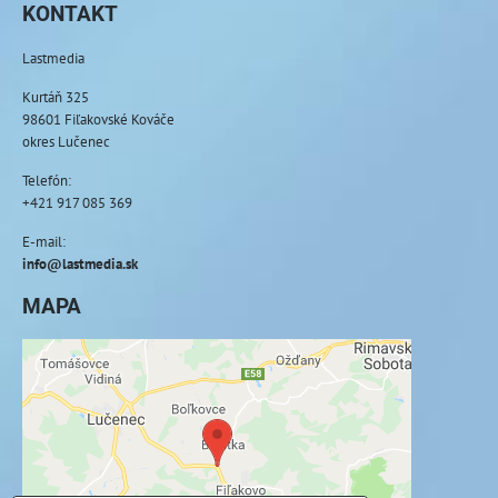
KONTAKT
Lastmedia
Kurtáň 325
98601 Fiľakovské Kováče
okres Lučenec
Telefón:
+421 917 085 369
E-mail:
info@lastmedia.sk
MAPA
Externý obsah je blokovaný Voľbami
súkromia
Prajete si načítať externý obsah?