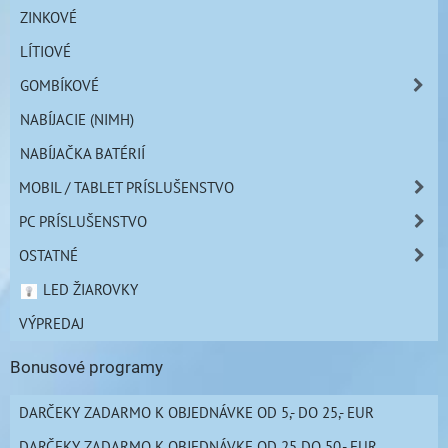
ZINKOVÉ
LÍTIOVÉ
GOMBÍKOVÉ
NABÍJACIE (NIMH)
NABÍJAČKA BATÉRIÍ
MOBIL / TABLET PRÍSLUŠENSTVO
PC PRÍSLUŠENSTVO
OSTATNÉ
LED ŽIAROVKY
VÝPREDAJ
Bonusové programy
DARČEKY ZADARMO K OBJEDNÁVKE OD 5,- DO 25,- EUR
DARČEKY ZADARMO K OBJEDNÁVKE OD 25 DO 50,- EUR