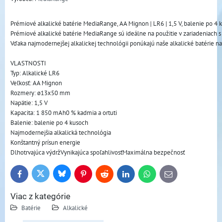
Prémiové alkalické batérie MediaRange, AA Mignon | LR6 | 1,5 V, balenie po 4 
Prémiové alkalické batérie MediaRange sú ideálne na použitie v zariadeniach 
Vďaka najmodernejšej alkalickej technológii ponúkajú naše alkalické batérie na
VLASTNOSTI
Typ: Alkalické LR6
Veľkosť: AA Mignon
Rozmery: ø13x50 mm
Napätie: 1,5 V
Kapacita: 1 850 mAh0 % kadmia a ortuti
Balenie: balenie po 4 kusoch
Najmodernejšia alkalická technológia
Konštantný prísun energie
Dlhotrvajúca výdržVynikajúca spoľahlivosťMaximálna bezpečnosť
Bluesky
Twitter
Facebook
Pinterest
Reddit
LinkedIn
WhatsApp
E-
mail
Viac z kategórie
Batérie
Alkalické