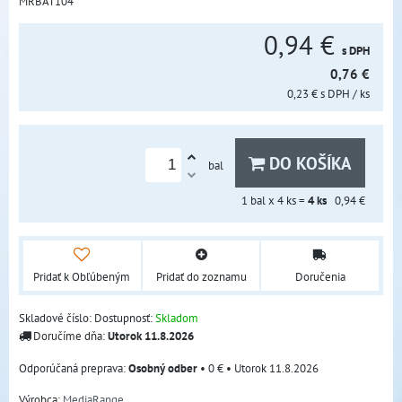
MRBAT104
0,94 €
s DPH
0,76 €
0,23 €
s DPH
/ ks
DO KOŠÍKA
bal
1
bal x 4 ks =
4
ks
0,94 €
Pridať k Obľúbeným
Pridať do zoznamu
Doručenia
Skladové číslo:
Dostupnosť:
Skladom
Doručíme dňa:
Utorok
11.8.2026
Osobný odber
•
0 €
•
Utorok
11.8.2026
Výrobca:
MediaRange