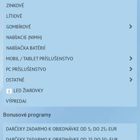
ZINKOVÉ
LÍTIOVÉ
GOMBÍKOVÉ
NABÍJACIE (NIMH)
NABÍJAČKA BATÉRIÍ
MOBIL / TABLET PRÍSLUŠENSTVO
PC PRÍSLUŠENSTVO
OSTATNÉ
LED ŽIAROVKY
VÝPREDAJ
Bonusové programy
DARČEKY ZADARMO K OBJEDNÁVKE OD 5,- DO 25,- EUR
DARČEKY ZADARMO K OBJEDNÁVKE OD 25 DO 50,- EUR