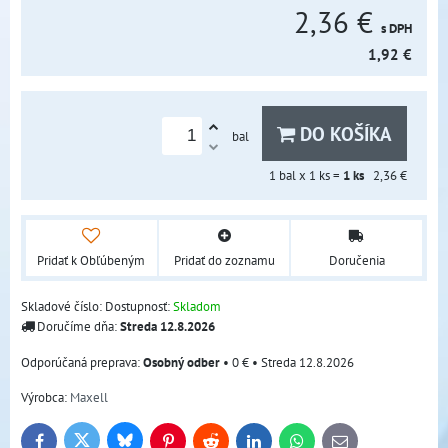
2,36 €
s DPH
1,92 €
DO KOŠÍKA
bal
1
bal x 1 ks =
1
ks
2,36 €
Pridať k Obľúbeným
Pridať do zoznamu
Doručenia
Skladové číslo:
Dostupnosť:
Skladom
Doručíme dňa:
Streda
12.8.2026
Osobný odber
•
0 €
•
Streda
12.8.2026
Výrobca:
Maxell
Bluesky
Twitter
Facebook
Pinterest
Reddit
LinkedIn
WhatsApp
E-