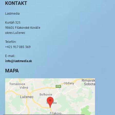
KONTAKT
Lastmedia
Kurtáň 325
98601 Fiľakovské Kováče
okres Lučenec
Telefón:
+421 917 085 369
E-mail:
info@lastmedia.sk
MAPA
Externý obsah je blokovaný Voľbami
súkromia
Prajete si načítať externý obsah?