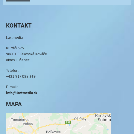
KONTAKT
Lastmedia
Kurtáň 325
98601 Fiľakovské Kováče
okres Lučenec
Telefón:
+421 917 085 369
E-mail:
info@lastmedia.sk
MAPA
Externý obsah je blokovaný Voľbami