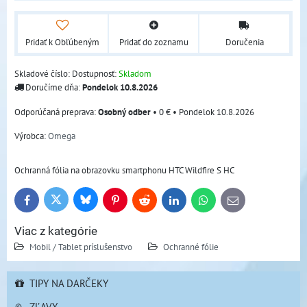
Pridať k Obľúbeným
Pridať do zoznamu
Doručenia
Skladové číslo:
Dostupnosť:
Skladom
Doručíme dňa:
Pondelok
10.8.2026
Osobný odber
•
0 €
•
Pondelok
10.8.2026
Výrobca:
Omega
Ochranná fólia na obrazovku smartphonu HTC Wildfire S HC
Bluesky
Twitter
Facebook
Pinterest
Reddit
LinkedIn
WhatsApp
E-
mail
Viac z kategórie
Mobil / Tablet príslušenstvo
Ochranné fólie
TIPY NA DARČEKY
ZĽAVY