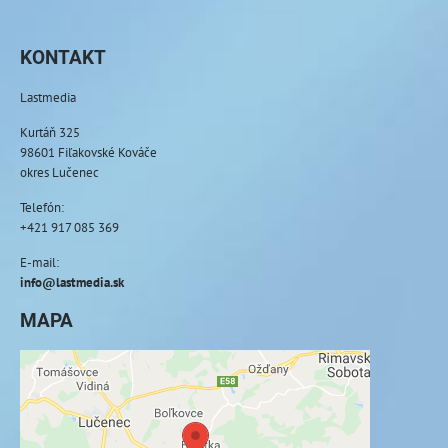
KONTAKT
Lastmedia
Kurtáň 325
98601 Fiľakovské Kováče
okres Lučenec
Telefón:
+421 917 085 369
E-mail:
info@lastmedia.sk
MAPA
Externý obsah je blokovaný Voľbami
súkromia