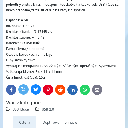
pohodlný prístup k vašim údajom - kedykoľvek a kdekoľvek. USB kľúče sú
ľahko prenosné, takže sú vaše dáta vždy k dispozícii.
Kapacita: 4 GB
Rozhranie: USB 2.0
Rýchlosť čítania: 13-17 MB / s
Rýchlosť zápisu: 4 MB / s
Balenie: 1ks USB kľúč
Farba: čierna / strieborná
Otočtný kovový ochranný kryt
Dlhý archívny život
Vynikajúca kompatibilita so všetkými súčasnými operačnými systémami
Veľkosť (približne): 56 x 11 x 11 mm
Čistá hmotnosť (cca): 15g
Bluesky
Twitter
Facebook
Pinterest
Reddit
LinkedIn
WhatsApp
E-
mail
Viac z kategórie
USB Kľúče
USB 2.0
Galéria
Doplnkové informácie