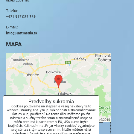
Telefón:
+421 917 085 369
E-mail:
info@lastmedia.sk
MAPA
Externý obsah je blokovaný Voľbami
súkromia
Prajete si načítať externý obsah?
Povoliť tentokrát
Predvoľby súkromia
Cookies používame na zlepšenie vašej návštevy tejto
webovej stránky, analýzu jej výkonnosti a zhromažďovanie
Povoliť a zapamätať - súhlas s druhom cookie:
údajov o jej používaní. Na tento účel môžeme použiť
Funkčné
nástroje a služby tretích strán a zhromaždené údaje sa
môžu preniesť k partnerom v EÚ, USA alebo iných
krajinách. Kliknutím na „Prijať všetky cookies“ vyjadrujete
svoj súhlas s týmto spracovaním. Nižšie môžete nájsť
Otvoriť obsah v novom okne
podrobné informácie alebo upraviť svoje preferencie.