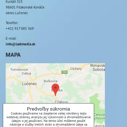
Kurtáň 325
98601 Fiľakovské Kováče
okres Lučenec
Telefón:
+421 917 085 369
E-mail:
info@lastmedia.sk
MAPA
Externý obsah je blokovaný Voľbami
súkromia
Prajete si načítať externý obsah?
Povoliť tentokrát
Predvoľby súkromia
Cookies používame na zlepšenie vašej návštevy tejto
webovej stránky, analýzu jej výkonnosti a zhromažďovanie
Povoliť a zapamätať - súhlas s druhom cookie:
údajov o jej používaní. Na tento účel môžeme použiť
Funkčné
nástroje a služby tretích strán a zhromaždené údaje sa