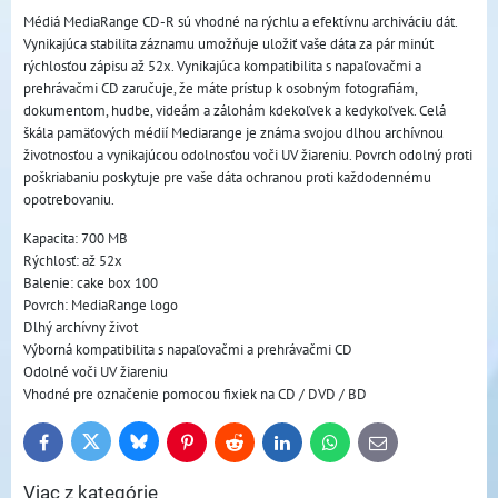
Médiá MediaRange CD-R sú vhodné na rýchlu a efektívnu archiváciu dát.
Vynikajúca stabilita záznamu umožňuje uložiť vaše dáta za pár minút
rýchlosťou zápisu až 52x. Vynikajúca kompatibilita s napaľovačmi a
prehrávačmi CD zaručuje, že máte prístup k osobným fotografiám,
dokumentom, hudbe, videám a zálohám kdekoľvek a kedykoľvek. Celá
škála pamäťových médií Mediarange je známa svojou dlhou archívnou
životnosťou a vynikajúcou odolnosťou voči UV žiareniu. Povrch odolný proti
poškriabaniu poskytuje pre vaše dáta ochranou proti každodennému
opotrebovaniu.
Kapacita: 700 MB
Rýchlosť: až 52x
Balenie: cake box 100
Povrch: MediaRange logo
Dlhý archívny život
Výborná kompatibilita s napaľovačmi a prehrávačmi CD
Odolné voči UV žiareniu
Vhodné pre označenie pomocou fixiek na CD / DVD / BD
Bluesky
Twitter
Facebook
Pinterest
Reddit
LinkedIn
WhatsApp
E-
mail
Viac z kategórie