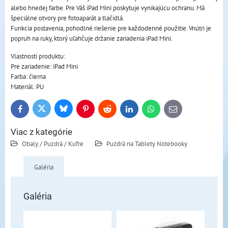
alebo hnedej farbe. Pre Váš iPad Mini poskytuje vynikajúcu ochranu. Má
špeciálne otvory pre fotoaparát a tlačidlá.
Funkcia postavenia, pohodlné riešenie pre každodenné použitie. Vnútri je
popruh na ruky, ktorý uľahčuje držanie zariadenia iPad Mini.
Vlastnosti produktu:
Pre zariadenie: iPad Mini
Farba: čierna
Materiál: PU
Bluesky
Twitter
Facebook
Pinterest
Reddit
LinkedIn
WhatsApp
E-
mail
Viac z kategórie
Obaly / Puzdrá / Kufre
Puzdrá na Tablety Notebooky
Galéria
Galéria