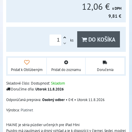
12,06 €
s DPH
9,81 €
DO KOŠÍKA
ks
Pridať k Obľúbeným
Pridať do zoznamu
Doručenia
Skladové číslo:
Dostupnosť:
Skladom
Doručíme dňa:
Utorok
11.8.2026
Osobný odber
•
0 €
•
Utorok
11.8.2026
Výrobca:
Platinet
MAINE je séria púzdier určených pre iPad Mini
Puzdro má zaujímavý a drsný vzhľad a je k dispozícii v čiernej, šedej, modrej