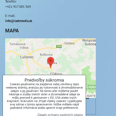
Telefón:
+421 917 085 369
E-mail:
info@lastmedia.sk
MAPA
Externý obsah je blokovaný Voľbami
súkromia
Prajete si načítať externý obsah?
Povoliť tentokrát
Predvoľby súkromia
Cookies používame na zlepšenie vašej návštevy tejto
webovej stránky, analýzu jej výkonnosti a zhromažďovanie
Povoliť a zapamätať - súhlas s druhom cookie:
údajov o jej používaní. Na tento účel môžeme použiť
Funkčné
nástroje a služby tretích strán a zhromaždené údaje sa
môžu preniesť k partnerom v EÚ, USA alebo iných
krajinách. Kliknutím na „Prijať všetky cookies“ vyjadrujete
svoj súhlas s týmto spracovaním. Nižšie môžete nájsť
Otvoriť obsah v novom okne
podrobné informácie alebo upraviť svoje preferencie.
Zásady ochrany osobných údajov