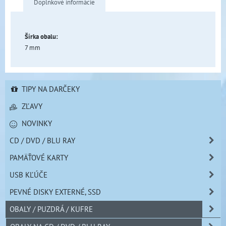
Doplnkové informácie
Šírka obalu:
7 mm
TIPY NA DARČEKY
ZĽAVY
NOVINKY
CD / DVD / BLU RAY
PAMÄŤOVÉ KARTY
USB KĽÚČE
PEVNÉ DISKY EXTERNÉ, SSD
OBALY / PUZDRÁ / KUFRE