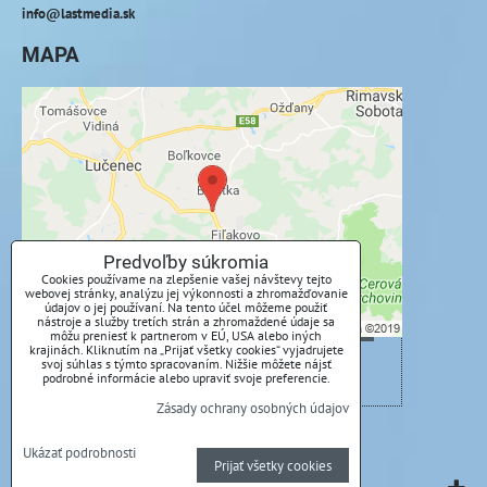
info@lastmedia.sk
MAPA
Externý obsah je blokovaný Voľbami
súkromia
Prajete si načítať externý obsah?
Povoliť tentokrát
Predvoľby súkromia
Cookies používame na zlepšenie vašej návštevy tejto
webovej stránky, analýzu jej výkonnosti a zhromažďovanie
Povoliť a zapamätať - súhlas s druhom cookie:
údajov o jej používaní. Na tento účel môžeme použiť
Funkčné
nástroje a služby tretích strán a zhromaždené údaje sa
môžu preniesť k partnerom v EÚ, USA alebo iných
krajinách. Kliknutím na „Prijať všetky cookies“ vyjadrujete
svoj súhlas s týmto spracovaním. Nižšie môžete nájsť
Otvoriť obsah v novom okne
podrobné informácie alebo upraviť svoje preferencie.
Zásady ochrany osobných údajov
Predvoľby súkromia
Zásady ochrany osobných údajov
Ukázať podrobnosti
Prijať všetky cookies