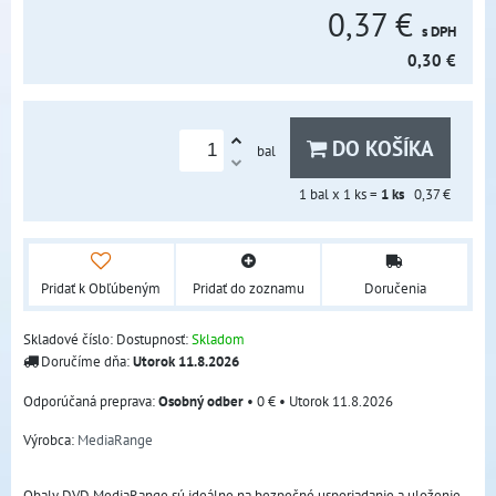
0,37 €
s DPH
0,30 €
DO KOŠÍKA
bal
1
bal x 1 ks =
1
ks
0,37 €
Pridať k Obľúbeným
Pridať do zoznamu
Doručenia
Skladové číslo:
Dostupnosť:
Skladom
Doručíme dňa:
Utorok
11.8.2026
Osobný odber
•
0 €
•
Utorok
11.8.2026
Výrobca:
MediaRange
Obaly DVD MediaRange sú ideálne na bezpečné usporiadanie a uloženie