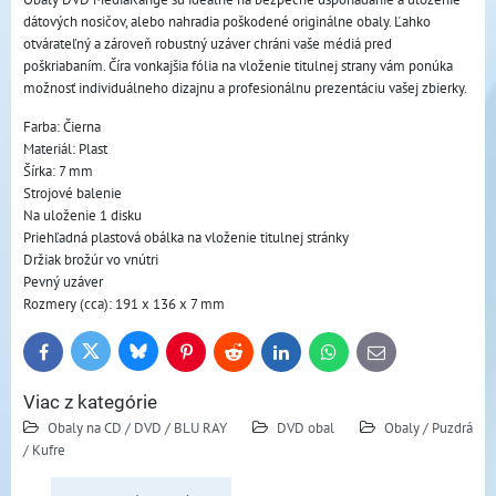
dátových nosičov, alebo nahradia poškodené originálne obaly. Ľahko
otvárateľný a zároveň robustný uzáver chráni vaše médiá pred
poškriabaním. Číra vonkajšia fólia na vloženie titulnej strany vám ponúka
možnosť individuálneho dizajnu a profesionálnu prezentáciu vašej zbierky.
Farba: Čierna
Materiál: Plast
Šírka: 7 mm
Strojové balenie
Na uloženie 1 disku
Priehľadná plastová obálka na vloženie titulnej stránky
Držiak brožúr vo vnútri
Pevný uzáver
Rozmery (cca): 191 x 136 x 7 mm
Bluesky
Twitter
Facebook
Pinterest
Reddit
LinkedIn
WhatsApp
E-
mail
Viac z kategórie
Obaly na CD / DVD / BLU RAY
DVD obal
Obaly / Puzdrá
/ Kufre