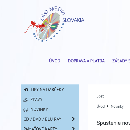
ÚVOD
DOPRAVA A PLATBA
ZÁSADY 
TIPY NA DARČEKY
Späť
ZĽAVY
Úvod
Novinky
NOVINKY
CD / DVD / BLU RAY
Spustenie no
PAMÄŤOVÉ KARTY