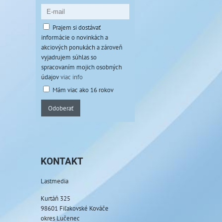
Prajem si dostávať
informácie o novinkách a
akciových ponukách a zároveň
vyjadrujem súhlas so
spracovaním mojich osobných
údajov
viac info
Mám viac ako 16 rokov
Odoberať
KONTAKT
Lastmedia
Kurtáň 325
98601 Fiľakovské Kováče
okres Lučenec