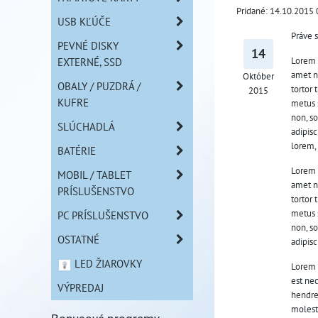
Pridané: 14.10.2015 
USB KĽÚČE
Práve 
PEVNÉ DISKY
14
Lorem i
EXTERNÉ, SSD
amet n
Október
OBALY / PUZDRÁ /
tortor 
2015
KUFRE
metus s
non, so
SLÚCHADLÁ
adipisc
lorem, 
BATÉRIE
Lorem i
MOBIL / TABLET
amet n
PRÍSLUŠENSTVO
tortor 
metus s
PC PRÍSLUŠENSTVO
non, so
OSTATNÉ
adipisc
LED ŽIAROVKY
Lorem 
est nec
VÝPREDAJ
hendrer
molesti