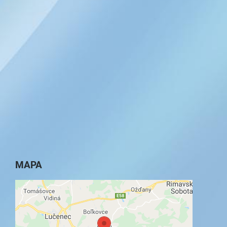
MAPA
Externý obsah je blokovaný Voľbami
súkromia