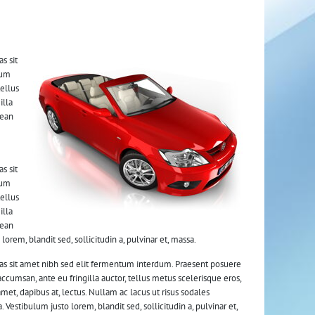
s sit
lum
tellus
illa
nean
s sit
lum
tellus
illa
nean
lorem, blandit sed, sollicitudin a, pulvinar et, massa.
ras sit amet nibh sed elit fermentum interdum. Praesent posuere
 accumsan, ante eu fringilla auctor, tellus metus scelerisque eros,
it amet, dapibus at, lectus. Nullam ac lacus ut risus sodales
 Vestibulum justo lorem, blandit sed, sollicitudin a, pulvinar et,