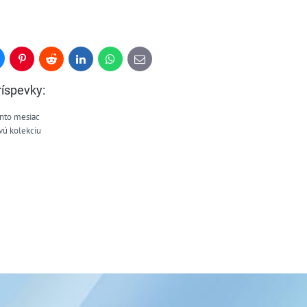
uesky
Pinterest
Reddit
LinkedIn
WhatsApp
E-
mail
ríspevky:
nto mesiac
vú kolekciu