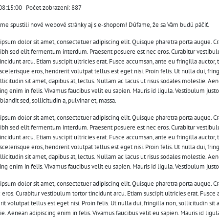
08:15:00
Počet zobrazení: 887
sme spustili nové webové stránky aj s e-shopom! Dúfame, že sa Vám budú páčiť.
psum dolor sit amet, consectetuer adipiscing elit. Quisque pharetra porta augue. Cra
ibh sed elit fermentum interdum. Praesent posuere est nec eros. Curabitur vestibu
tincidunt arcu. Etiam suscipit ultricies erat. Fusce accumsan, ante eu fringilla auctor, 
celerisque eros, hendrerit volutpat tellus est eget nisi. Proin felis. Ut nulla dui, fring
llicitudin sit amet, dapibus at, lectus. Nullam ac lacus ut risus sodales molestie. Ae
ing enim in felis. Vivamus faucibus velit eu sapien. Mauris id ligula. Vestibulum justo
blandit sed, sollicitudin a, pulvinar et, massa.
psum dolor sit amet, consectetuer adipiscing elit. Quisque pharetra porta augue. Cra
ibh sed elit fermentum interdum. Praesent posuere est nec eros. Curabitur vestibu
tincidunt arcu. Etiam suscipit ultricies erat. Fusce accumsan, ante eu fringilla auctor, 
celerisque eros, hendrerit volutpat tellus est eget nisi. Proin felis. Ut nulla dui, fring
llicitudin sit amet, dapibus at, lectus. Nullam ac lacus ut risus sodales molestie. Ae
ing enim in felis. Vivamus faucibus velit eu sapien. Mauris id ligula. Vestibulum justo 
ipsum dolor sit amet, consectetuer adipiscing elit. Quisque pharetra porta augue. C
 eros. Curabitur vestibulum tortor tincidunt arcu. Etiam suscipit ultricies erat. Fusce
it volutpat tellus est eget nisi. Proin felis. Ut nulla dui, fringilla non, sollicitudin s
e. Aenean adipiscing enim in felis. Vivamus faucibus velit eu sapien. Mauris id ligula.