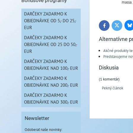
Bonusové programy
massa.
DARČEKY ZADARMO K
OBJEDNÁVKE OD 5,- DO 25,-
Bl
Twitter
Facebook
EUR
DARČEKY ZADARMO K
Alternatívne p
OBJEDNÁVKE OD 25 DO 50,-
Akčné produkty te
EUR
Predstavujeme no
DARČEKY ZADARMO K
Diskusia
OBJEDNÁVKE NAD 100,- EUR
DARČEKY ZADARMO K
(1 komentár)
OBJEDNÁVKE NAD 200,- EUR
Pekný článok
DARČEKY ZADARMO K
OBJEDNÁVKE NAD 300,- EUR
Newsletter
Odoberať naše novinky: