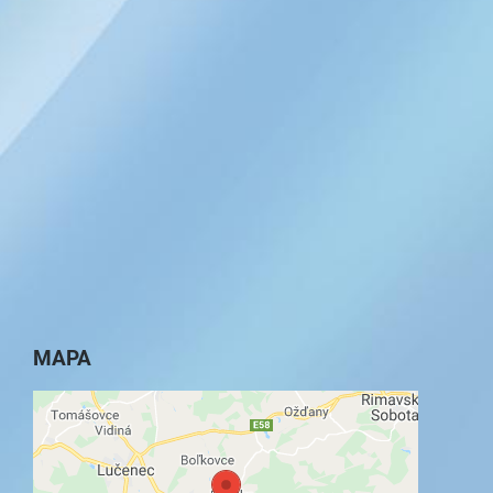
MAPA
Externý obsah je blokovaný Voľbami
súkromia