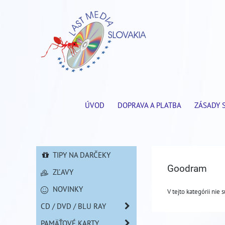
ÚVOD
DOPRAVA A PLATBA
ZÁSADY 
TIPY NA DARČEKY
Goodram
ZĽAVY
NOVINKY
V tejto kategórii nie 
CD / DVD / BLU RAY
PAMÄŤOVÉ KARTY