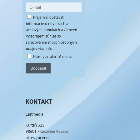
Prajem si dostávať
informácie o novinkách a
akciových ponukách a zároveň
vyjadrujem súhlas so
spracovaním mojich osobných
údajov
viac info
Mám viac ako 16 rokov
Odoberať
KONTAKT
Lastmedia
Kurtáň 325
98601 Fiľakovské Kováče
okres Lučenec