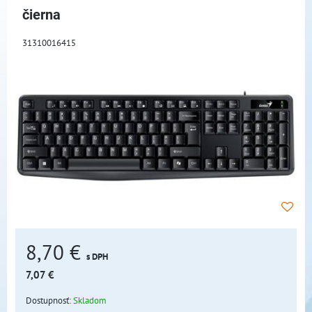
čierna
31310016415
8,70 €
s DPH
7,07 €
Dostupnosť:
Skladom