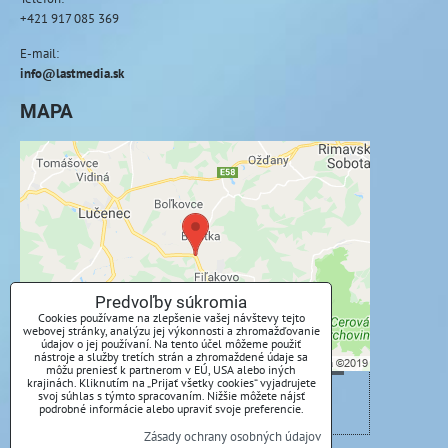
+421 917 085 369
E-mail:
info@lastmedia.sk
MAPA
Externý obsah je blokovaný Voľbami
súkromia
Prajete si načítať externý obsah?
Povoliť tentokrát
Predvoľby súkromia
Cookies používame na zlepšenie vašej návštevy tejto
webovej stránky, analýzu jej výkonnosti a zhromažďovanie
Povoliť a zapamätať - súhlas s druhom cookie:
údajov o jej používaní. Na tento účel môžeme použiť
nástroje a služby tretích strán a zhromaždené údaje sa
Funkčné
môžu preniesť k partnerom v EÚ, USA alebo iných
krajinách. Kliknutím na „Prijať všetky cookies“ vyjadrujete
svoj súhlas s týmto spracovaním. Nižšie môžete nájsť
Otvoriť obsah v novom okne
podrobné informácie alebo upraviť svoje preferencie.
Zásady ochrany osobných údajov