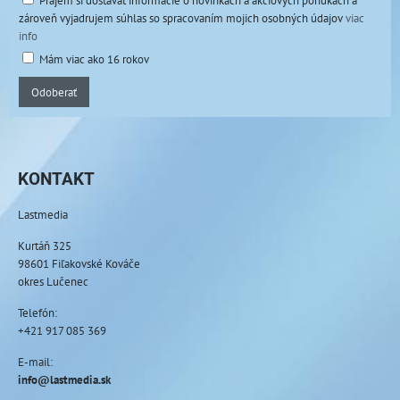
Prajem si dostávať informácie o novinkách a akciových ponukách a
zároveň vyjadrujem súhlas so spracovaním mojich osobných údajov
viac
info
Mám viac ako 16 rokov
Odoberať
KONTAKT
Lastmedia
Kurtáň 325
98601 Fiľakovské Kováče
okres Lučenec
Telefón:
+421 917 085 369
E-mail:
info@lastmedia.sk