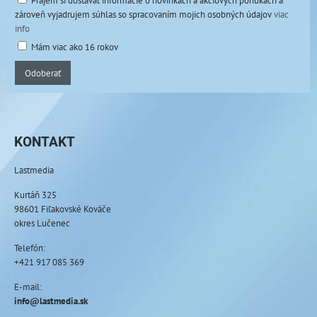
Prajem si dostávať informácie o novinkách a akciových ponukách a
zároveň vyjadrujem súhlas so spracovaním mojich osobných údajov
viac
info
Mám viac ako 16 rokov
Odoberať
KONTAKT
Lastmedia
Kurtáň 325
98601 Fiľakovské Kováče
okres Lučenec
Telefón:
+421 917 085 369
E-mail:
info@lastmedia.sk