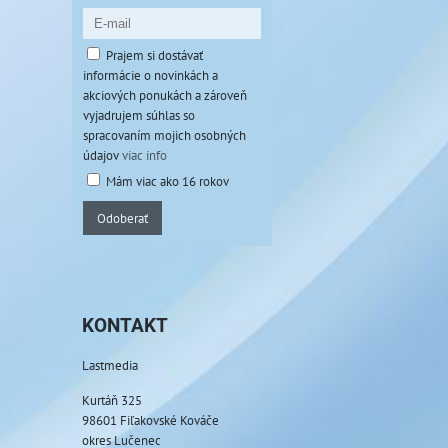
Prajem si dostávať
informácie o novinkách a
akciových ponukách a zároveň
vyjadrujem súhlas so
spracovaním mojich osobných
údajov
viac info
Mám viac ako 16 rokov
Odoberať
KONTAKT
Lastmedia
Kurtáň 325
98601 Fiľakovské Kováče
okres Lučenec