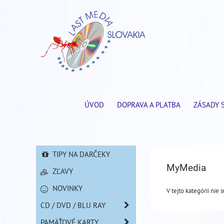
ÚVOD
DOPRAVA A PLATBA
ZÁSADY 
TIPY NA DARČEKY
MyMedia
ZĽAVY
NOVINKY
V tejto kategórii nie 
CD / DVD / BLU RAY
PAMÄŤOVÉ KARTY