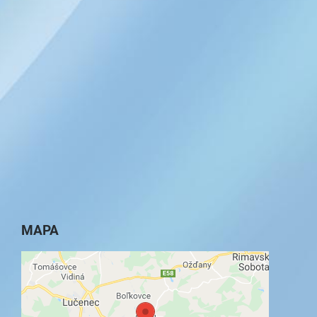
MAPA
Externý obsah je blokovaný Voľbami
súkromia